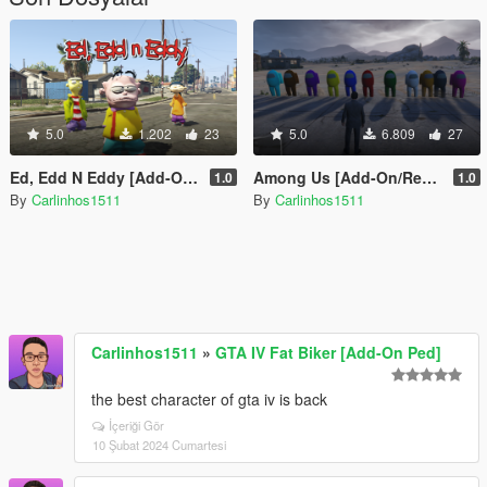
5.0
1.202
23
5.0
6.809
27
Ed, Edd N Eddy [Add-On Ped]
Among Us [Add-On/Replace]
1.0
1.0
By
Carlinhos1511
By
Carlinhos1511
Carlinhos1511
»
GTA IV Fat Biker [Add-On Ped]
the best character of gta iv is back
İçeriği Gör
10 Şubat 2024 Cumartesi