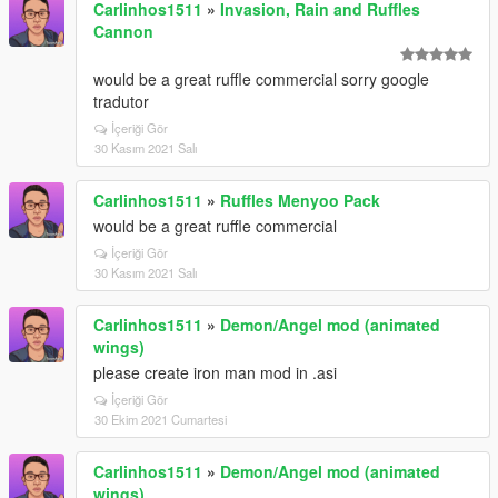
Carlinhos1511
»
Invasion, Rain and Ruffles
Cannon
would be a great ruffle commercial sorry google
tradutor
İçeriği Gör
30 Kasım 2021 Salı
Carlinhos1511
»
Ruffles Menyoo Pack
would be a great ruffle commercial
İçeriği Gör
30 Kasım 2021 Salı
Carlinhos1511
»
Demon/Angel mod (animated
wings)
please create iron man mod in .asi
İçeriği Gör
30 Ekim 2021 Cumartesi
Carlinhos1511
»
Demon/Angel mod (animated
wings)