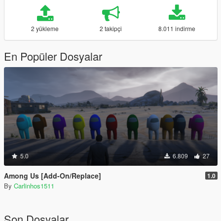
2 yükleme
2 takipçi
8.011 indirme
En Popüler Dosyalar
5.0
6.809
27
Among Us [Add-On/Replace]
1.0
By
Carlinhos1511
Son Dosyalar