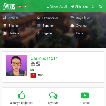
Show Adult
Giriş Yap
Araçlar
Otomobiller
Boya İşleri
Silahlar
Scriptler
Oyuncu
Haritalar
Diğerleri
Daha
Carlinhos1511
3 dosya beğenildi
8 yorum
1 video