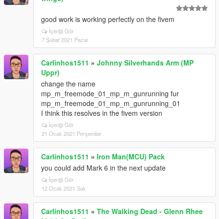
good work is working perfectly on the fivem
İçeriği Gör
7 Şubat 2021 Pazar
Carlinhos1511
»
Johnny Silverhands Arm (MP
Uppr)
change the name
mp_m_freemode_01_mp_m_gunrunning fur
mp_m_freemode_01_mp_m_gunrunning_01
I think this resolves in the fivem version
İçeriği Gör
21 Ocak 2021 Perşembe
Carlinhos1511
»
Iron Man(MCU) Pack
you could add Mark 6 in the next update
İçeriği Gör
12 Ocak 2021 Salı
Carlinhos1511
»
The Walking Dead - Glenn Rhee