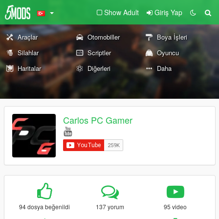
Show Adult
Giriş Yap
Araçlar
Otomobiller
Boya İşleri
Silahlar
Scriptler
Oyuncu
Haritalar
Diğerleri
Daha
Carlos PC Gamer
94 dosya beğenildi
137 yorum
95 video