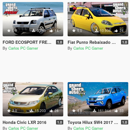
5.0
3.768
14
5.0
10.936
24
FORD ECOSPORT FREESTYLE 2007
Fiat Punto Rebaixado Com Som E Rodas [Replace]
1.0
1.0
By
Carlos PC Gamer
By
Carlos PC Gamer
3.0
15.203
28
4.8
161.944
33
Honda Civic LXR 2016
Toyota Hilux SW4 2017 / Fortuner 2017
1.0
1.0
By
Carlos PC Gamer
By
Carlos PC Gamer