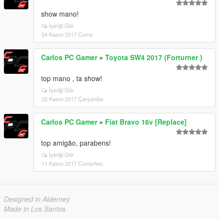
show mano!
İçeriği Gör
24 Kasım 2017 Cuma
Carlos PC Gamer
»
Toyota SW4 2017 (Forturner )
top mano , ta show!
İçeriği Gör
22 Kasım 2017 Çarşamba
Carlos PC Gamer
»
Fiat Bravo 16v [Replace]
top amigão, parabens!
İçeriği Gör
11 Kasım 2017 Cumartesi
Designed in Alderney
Made in Los Santos