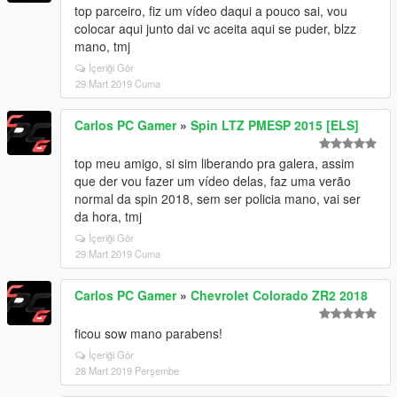
top parceiro, fiz um vídeo daqui a pouco sai, vou
colocar aqui junto dai vc aceita aqui se puder, blzz
mano, tmj
İçeriği Gör
29 Mart 2019 Cuma
Carlos PC Gamer
»
Spin LTZ PMESP 2015 [ELS]
top meu amigo, si sim liberando pra galera, assim
que der vou fazer um vídeo delas, faz uma verão
normal da spin 2018, sem ser policia mano, vai ser
da hora, tmj
İçeriği Gör
29 Mart 2019 Cuma
Carlos PC Gamer
»
Chevrolet Colorado ZR2 2018
ficou sow mano parabens!
İçeriği Gör
28 Mart 2019 Perşembe