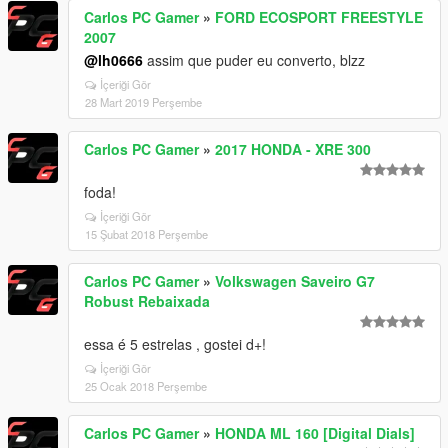
Carlos PC Gamer
»
FORD ECOSPORT FREESTYLE
2007
@lh0666
assim que puder eu converto, blzz
İçeriği Gör
28 Mart 2019 Perşembe
Carlos PC Gamer
»
2017 HONDA - XRE 300
foda!
İçeriği Gör
15 Şubat 2018 Perşembe
Carlos PC Gamer
»
Volkswagen Saveiro G7
Robust Rebaixada
essa é 5 estrelas , gostei d+!
İçeriği Gör
25 Ocak 2018 Perşembe
Carlos PC Gamer
»
HONDA ML 160 [Digital Dials]