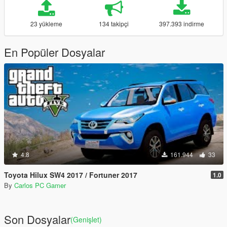
23 yükleme
134 takipçi
397.393 indirme
En Popüler Dosyalar
4.8
161.944
33
Toyota Hilux SW4 2017 / Fortuner 2017
1.0
By
Carlos PC Gamer
Son Dosyalar
(Genişlet)