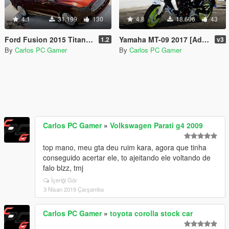
4.1
31.199
130
4.8
18.606
43
Ford Fusion 2015 Titanium [Add-On / Replace]
Yamaha MT-09 2017 [Add-On / Replace]
1.2
v3
By
Carlos PC Gamer
By
Carlos PC Gamer
Carlos PC Gamer
»
Volkswagen Parati g4 2009
top mano, meu gta deu ruim kara, agora que tinha
conseguido acertar ele, to ajeitando ele voltando de
falo blzz, tmj
İçeriği Gör
3 Nisan 2019 Çarşamba
Carlos PC Gamer
»
toyota corolla stock car