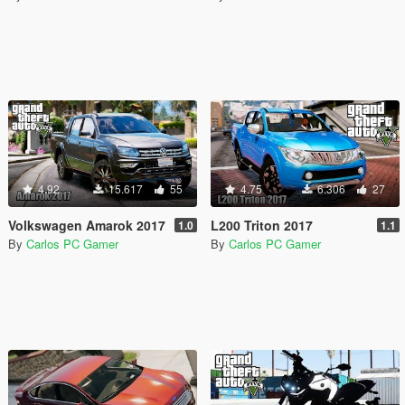
4.92
15.617
55
4.75
6.306
27
Volkswagen Amarok 2017
L200 Triton 2017
1.0
1.1
By
Carlos PC Gamer
By
Carlos PC Gamer