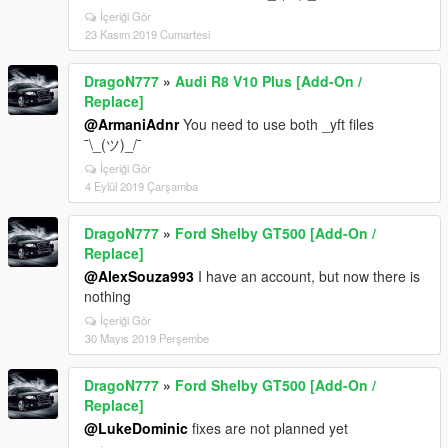
İçeriği Gör
23 Kasım 2019 Cumartesi
DragoN777
»
Audi R8 V10 Plus [Add-On /
Replace]
@ArmaniAdnr
You need to use both _yft files
¯\_(ツ)_/¯
İçeriği Gör
4 Eylül 2019 Çarşamba
DragoN777
»
Ford Shelby GT500 [Add-On /
Replace]
@AlexSouza993
I have an account, but now there is
nothing
İçeriği Gör
30 Mayıs 2019 Perşembe
DragoN777
»
Ford Shelby GT500 [Add-On /
Replace]
@LukeDominic
fixes are not planned yet