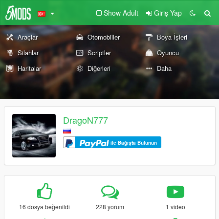
Show Adult
Giriş Yap
Araçlar
Otomobiller
Boya İşleri
Silahlar
Scriptler
Oyuncu
Haritalar
Diğerleri
Daha
DragoN777
ile Bağışta Bulunun
16 dosya beğenildi
228 yorum
1 video