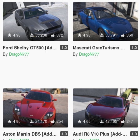
4.98
55.238
372
4.98
53.791
360
Ford Shelby GT500 [Add-On / Replace]
Maserati GranTurismo S [Add-On / Replace]
1.0
1.0
By
DragoN777
By
DragoN777
4.95
24.170
254
4.65
42.465
247
Aston Martin DBS [Add-On / Replace]
Audi R8 V10 Plus [Add-On / Replace]
1.0
1.0