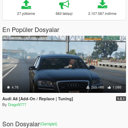
27 yükleme
683 takipçi
2.107.587 indirme
En Popüler Dosyalar
4.76
265.186
1.086
Audi A8 [Add-On / Replace | Tuning]
1.5.1
By
DragoN777
Son Dosyalar
(Genişlet)