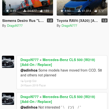
4.99
24.677
189
4.93
41.814
372
Siemens Desiro Rus "Lastochka" [Replace]
Toyota RAV4 (XA20) [Add-On / Replace]
1.0
1.0
By
DragoN777
By
DragoN777
DragoN777
»
Mercedes-Benz CLS 500 (W219)
[Add-On / Replace]
@adinhoa
Some models have moved from CCD. S8
and others not planned
İçeriği Gör
24 Kasım 2019 Pazar
DragoN777
»
Mercedes-Benz CLS 500 (W219)
[Add-On / Replace]
@adinhoa
Not interested ¯ \ _ (ツ) _ / ¯