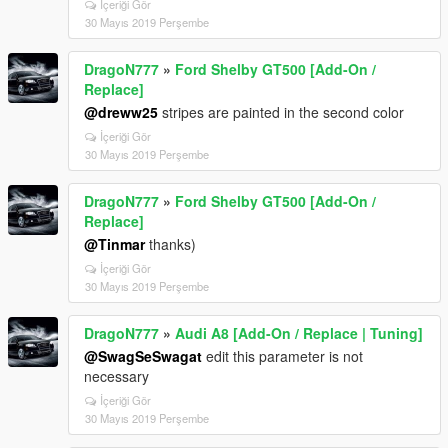
İçeriği Gör
30 Mayıs 2019 Perşembe
DragoN777
»
Ford Shelby GT500 [Add-On /
Replace]
@dreww25
stripes are painted in the second color
İçeriği Gör
30 Mayıs 2019 Perşembe
DragoN777
»
Ford Shelby GT500 [Add-On /
Replace]
@Tinmar
thanks)
İçeriği Gör
30 Mayıs 2019 Perşembe
DragoN777
»
Audi A8 [Add-On / Replace | Tuning]
@SwagSeSwagat
edit this parameter is not
necessary
İçeriği Gör
30 Mayıs 2019 Perşembe