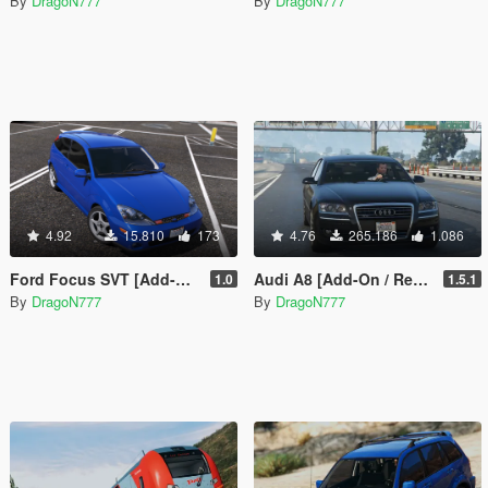
By
DragoN777
By
DragoN777
4.92
15.810
173
4.76
265.186
1.086
Ford Focus SVT [Add-On / Replace]
Audi A8 [Add-On / Replace | Tuning]
1.0
1.5.1
By
DragoN777
By
DragoN777