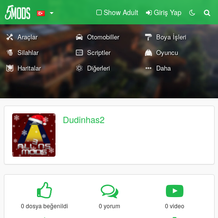
Show Adult
Giriş Yap
Araçlar
Otomobiller
Boya İşleri
Silahlar
Scriptler
Oyuncu
Haritalar
Diğerleri
Daha
Dudinhas2
0 dosya beğenildi
0 yorum
0 video