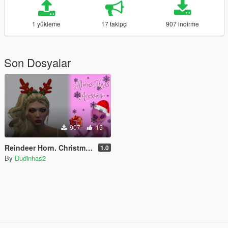
1 yükleme
17 takipçi
907 indirme
Son Dosyalar
907
15
Reindeer Horn. Christmas.
1.0
By
Dudinhas2