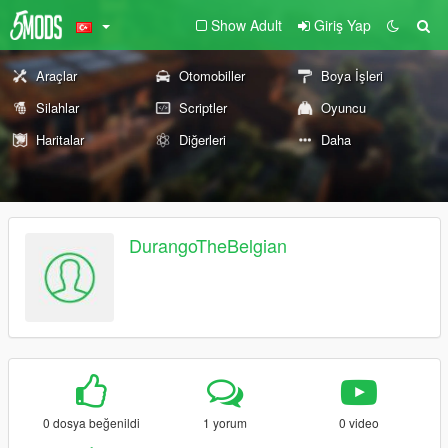
Show Adult
Giriş Yap
Araçlar
Otomobiller
Boya İşleri
Silahlar
Scriptler
Oyuncu
Haritalar
Diğerleri
Daha
DurangoTheBelgian
0 dosya beğenildi
1 yorum
0 video