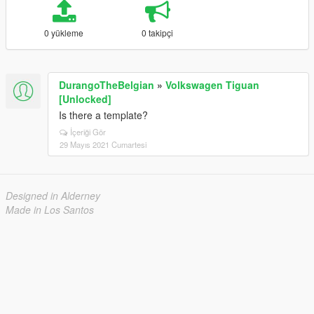
0 yükleme
0 takipçi
DurangoTheBelgian
»
Volkswagen Tiguan
[Unlocked]
Is there a template?
İçeriği Gör
29 Mayıs 2021 Cumartesi
Designed in Alderney
Made in Los Santos