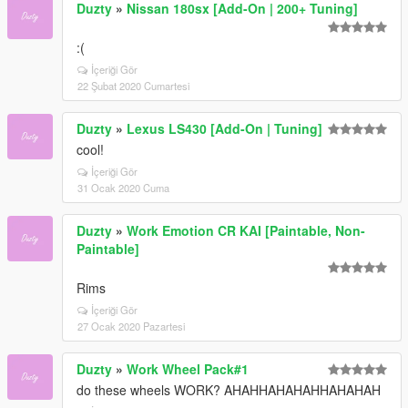
Duzty
»
Nissan 180sx [Add-On | 200+ Tuning]
:(
İçeriği Gör
22 Şubat 2020 Cumartesi
Duzty
»
Lexus LS430 [Add-On | Tuning]
cool!
İçeriği Gör
31 Ocak 2020 Cuma
Duzty
»
Work Emotion CR KAI [Paintable, Non-
Paintable]
Rims
İçeriği Gör
27 Ocak 2020 Pazartesi
Duzty
»
Work Wheel Pack#1
do these wheels WORK? AHAHHAHAHAHHAHAHAH