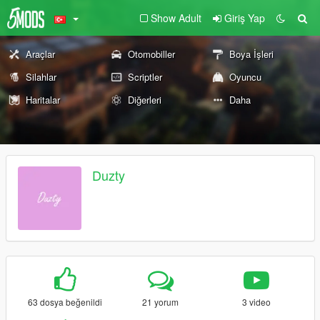
Show Adult
Giriş Yap
Araçlar
Otomobiller
Boya İşleri
Silahlar
Scriptler
Oyuncu
Haritalar
Diğerleri
Daha
Duzty
63 dosya beğenildi
21 yorum
3 video