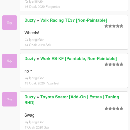
İçeriği Gör
16 Ocak 2020 Perşembe
Duzty
»
Volk Racing TE37 [Non-Paintable]
Wheels!
İçeriği Gör
14 Ocak 2020 Salı
Duzty
»
Work VS-KF [Paintable, Non-Paintable]
no ^
İçeriği Gör
13 Ocak 2020 Pazartesi
Duzty
»
Toyota Soarer [Add-On | Extras | Tuning |
RHD]
Swag
İçeriği Gör
7 Ocak 2020 Salı