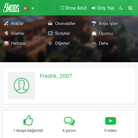
Show Adult
Giriş Yap
Araçlar
Otomobiller
Boya İşleri
Silahlar
Scriptler
Oyuncu
Haritalar
Diğerleri
Daha
Fredrik_2007
1 dosya beğenildi
4 yorum
0 video