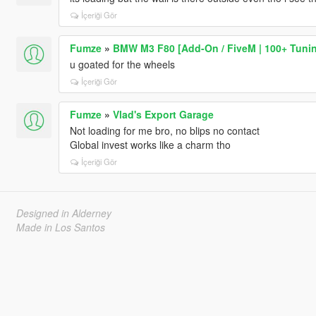
İçeriği Gör
Fumze
»
BMW M3 F80 [Add-On / FiveM | 100+ Tuning
u goated for the wheels
İçeriği Gör
Fumze
»
Vlad's Export Garage
Not loading for me bro, no blips no contact
Global invest works like a charm tho
İçeriği Gör
Designed in Alderney
Made in Los Santos