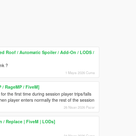
 Roof / Automatic Spoiler / Add-On / LODS /
unk ?
1 Mayıs 2026 Cuma
P / RageMP / FiveM]
or the first time during session player trips/falls
en player enters normally the rest of the session
26 Nisan 2026 Pazar
 / Replace | FiveM | LODs]
24 Nisan 2026 Cuma