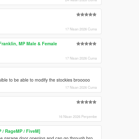
17 Nisan 2026 Cuma
Franklin, MP Male & Female
17 Nisan 2026 Cuma
le to be able to modify the stockies brooooo
17 Nisan 2026 Cuma
16 Nisan 2026 Perşembe
P / RageMP / FiveM]
e the garage door opening and can go through bro