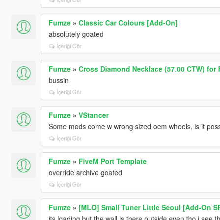
Fumze
»
Classic Car Colours [Add-On]
absolutely goated
İçeriği Gör
Fumze
»
Cross Diamond Necklace (57.00 CTW) for 
bussin
İçeriği Gör
Fumze
»
VStancer
Some mods come w wrong sized oem wheels, is it possib
İçeriği Gör
Fumze
»
FiveM Port Template
override archive goated
İçeriği Gör
Fumze
»
[MLO] Small Tuner Little Seoul [Add-On S
its loading but the wall is there outside even tho i se