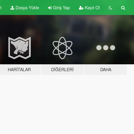
t
Dosya Yükle
Giriş Yap
Kayıt Ol
HARITALAR
DIĞERLERI
DAHA