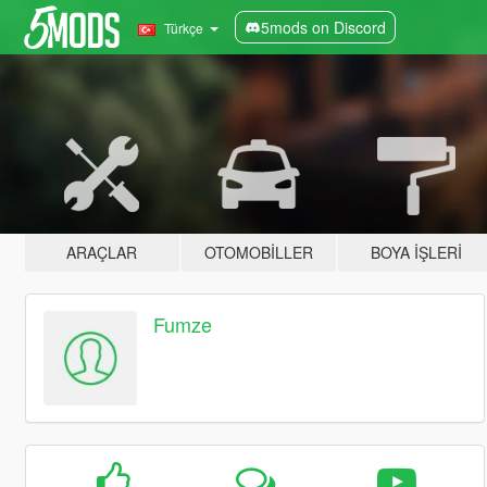
5mods on Discord
Türkçe
ARAÇLAR
OTOMOBILLER
BOYA İŞLERI
Fumze