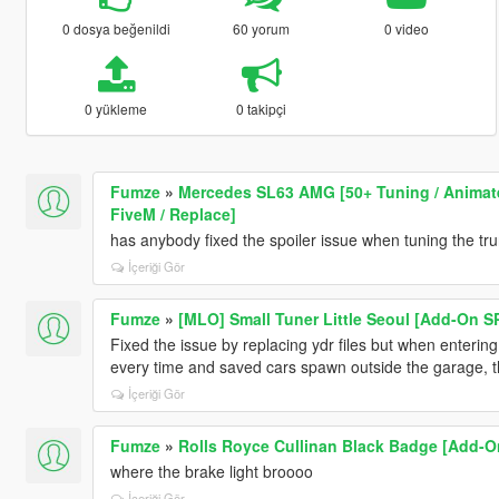
0 dosya beğenildi
60 yorum
0 video
0 yükleme
0 takipçi
Fumze
»
Mercedes SL63 AMG [50+ Tuning / Animated
FiveM / Replace]
has anybody fixed the spoiler issue when tuning the tr
İçeriği Gör
Fumze
»
[MLO] Small Tuner Little Seoul [Add-On S
Fixed the issue by replacing ydr files but when entering f
every time and saved cars spawn outside the garage, th
İçeriği Gör
Fumze
»
Rolls Royce Cullinan Black Badge [Add-On
where the brake light broooo
İçeriği Gör