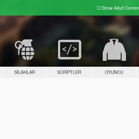
Show Adult
Conten
SILAHLAR
SCRIPTLER
OYUNCU