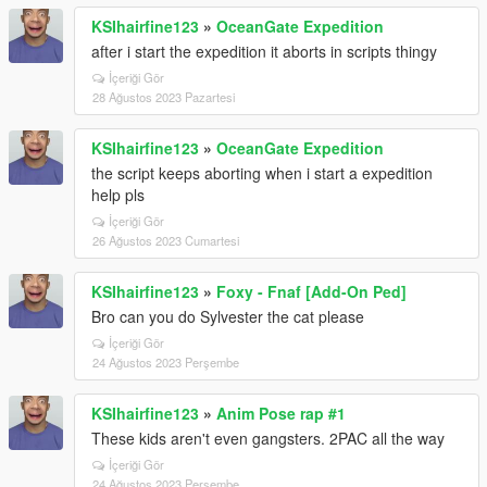
KSIhairfine123
»
OceanGate Expedition
after i start the expedition it aborts in scripts thingy
İçeriği Gör
28 Ağustos 2023 Pazartesi
KSIhairfine123
»
OceanGate Expedition
the script keeps aborting when i start a expedition
help pls
İçeriği Gör
26 Ağustos 2023 Cumartesi
KSIhairfine123
»
Foxy - Fnaf [Add-On Ped]
Bro can you do Sylvester the cat please
İçeriği Gör
24 Ağustos 2023 Perşembe
KSIhairfine123
»
Anim Pose rap #1
These kids aren't even gangsters. 2PAC all the way
İçeriği Gör
24 Ağustos 2023 Perşembe