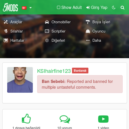
Show Adult
Giriş Yap
Araçlar
Otomobiller
Boya İşleri
Silahlar
Scriptler
Oyuncu
Haritalar
Diğerleri
Daha
KSIhairfine123
Banlandı
Ban Sebebi:
Reported and banned for
multiple untasteful comments.
1 dosya beğenildi
10 yorum
1 video