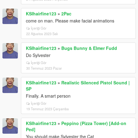
KSIhairfine123
»
2Pac
come on man. Please make facial animations
İçeriği Gör
22 Ağustos 2023 Salı
KSIhairfine123
»
Bugs Bunny & Elmer Fudd
Do Sylvester
İçeriği Gör
30 Temmuz 2023 Pazar
KSIhairfine123
»
Realistic Silenced Pistol Sound |
SP
Finally. A smart person
İçeriği Gör
19 Temmuz 2023 Çarşamba
KSIhairfine123
»
Peppino (Pizza Tower) [Add-on
Ped]
You should make Sylvester the Cat