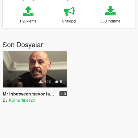
1 yükleme
0 takipçi
353 indirme
Son Dosyalar
353
9
Mr Inbetween trevor face texture replacement
1.0
By
KSIhairfine123