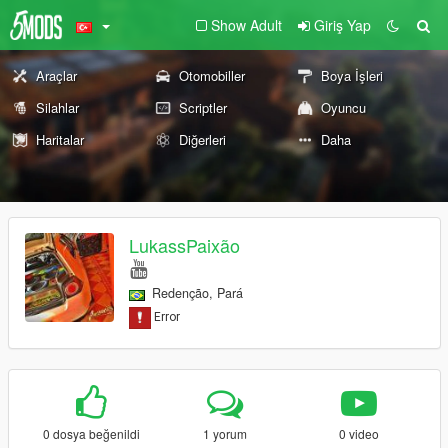
Show Adult
Giriş Yap
Araçlar
Otomobiller
Boya İşleri
Silahlar
Scriptler
Oyuncu
Haritalar
Diğerleri
Daha
LukassPaixão
Redenção, Pará
0 dosya beğenildi
1 yorum
0 video