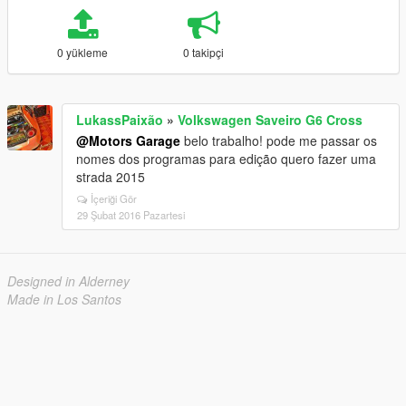
0 yükleme
0 takipçi
LukassPaixão
»
Volkswagen Saveiro G6 Cross
@Motors Garage
belo trabalho! pode me passar os
nomes dos programas para edição quero fazer uma
strada 2015
İçeriği Gör
29 Şubat 2016 Pazartesi
Designed in Alderney
Made in Los Santos