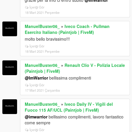
grazie per la info ci entro subito
@ImWarrior
İçeriği Gör
18 Mart 2021 Perşembe
ManuelBuster06_
»
Iveco Coach - Pullman
Esercito Italiano (Paintjob | FiveM)
molto bello bravissimo!!!
İçeriği Gör
18 Mart 2021 Perşembe
ManuelBuster06_
»
Renault Clio V - Polizia Locale
(Paintjob | FiveM)
@ImWarrior
bellissima complimenti
İçeriği Gör
17 Mart 2021 Çarşamba
ManuelBuster06_
»
Iveco Daily IV - Vigili del
Fuoco 115 AF/UCL (Paintjob | FiveM)
@imwarrior
bellissimo complimenti, lavoro fantastico
come sempre
İçeriği Gör