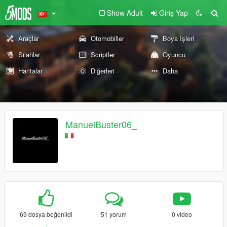
Show Adult
Giriş Yap
Araçlar
Otomobiller
Boya İşleri
Silahlar
Scriptler
Oyuncu
Haritalar
Diğerleri
Daha
ManuelBuster06_
69 dosya beğenildi
51 yorum
0 video