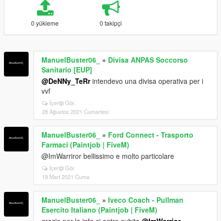
0 yükleme
0 takipçi
ManuelBuster06_
»
Divisa ANPAS Soccorso
Sanitario [EUP]
@DeNNy_TeRr
intendevo una divisa operativa per i
vvf
İçeriği Gör
28 Ağustos 2021 Cumartesi
ManuelBuster06_
»
Ford Connect - Trasporto
Farmaci (Paintjob | FiveM)
@ImWarriror bellissimo e molto particolare
İçeriği Gör
19 Mart 2021 Cuma
ManuelBuster06_
»
Iveco Coach - Pullman
Esercito Italiano (Paintjob | FiveM)