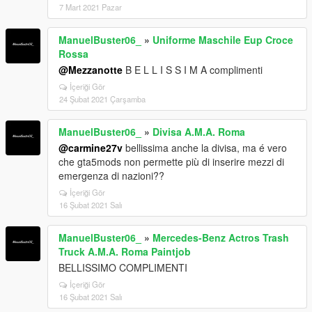
7 Mart 2021 Pazar
ManuelBuster06_
»
Uniforme Maschile Eup Croce
Rossa
@Mezzanotte
B E L L I S S I M A complimenti
İçeriği Gör
24 Şubat 2021 Çarşamba
ManuelBuster06_
»
Divisa A.M.A. Roma
@carmine27v
bellissima anche la divisa, ma é vero
che gta5mods non permette più di inserire mezzi di
emergenza di nazioni??
İçeriği Gör
16 Şubat 2021 Salı
ManuelBuster06_
»
Mercedes-Benz Actros Trash
Truck A.M.A. Roma Paintjob
BELLISSIMO COMPLIMENTI
İçeriği Gör
16 Şubat 2021 Salı