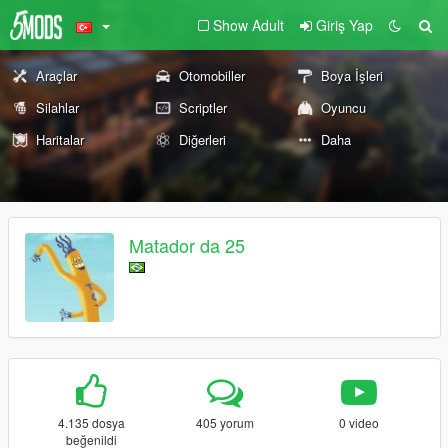
Show Adult
Giriş Yap
Araçlar
Otomobiller
Boya İşleri
Silahlar
Scriptler
Oyuncu
Haritalar
Diğerleri
Daha
Matador da 25
4.135 dosya
405 yorum
0 video
beğenildi