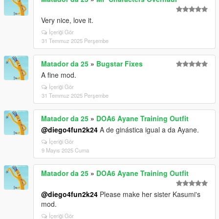
Very nice, love it.
İçeriği Gör
31 Temmuz 2025 Perşembe
Matador da 25
»
Bugstar Fixes
A fine mod.
İçeriği Gör
31 Temmuz 2025 Perşembe
Matador da 25
»
DOA6 Ayane Training Outfit
@diego4fun2k24
A de ginástica igual a da Ayane.
İçeriği Gör
9 Mayıs 2025 Cuma
Matador da 25
»
DOA6 Ayane Training Outfit
@diego4fun2k24
Please make her sister Kasumi's
mod.
İçeriği Gör