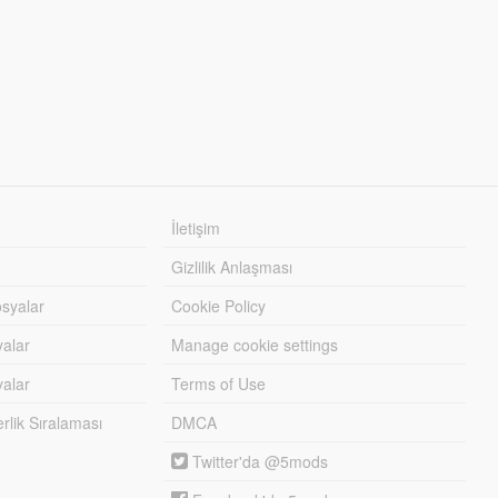
İletişim
Gizlilik Anlaşması
syalar
Cookie Policy
yalar
Manage cookie settings
alar
Terms of Use
lik Sıralaması
DMCA
Twitter'da @5mods