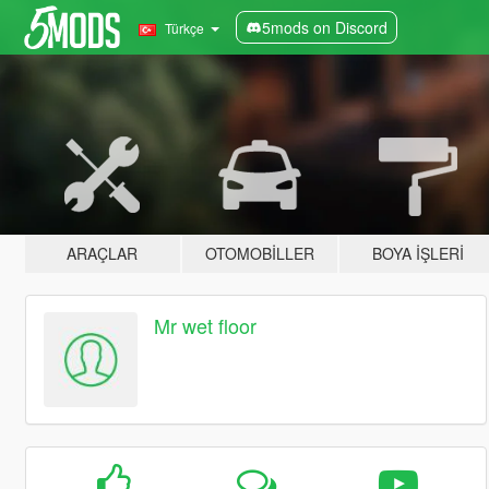
5mods on Discord
Türkçe
ARAÇLAR
OTOMOBILLER
BOYA İŞLERI
Mr wet floor