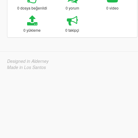
0 dosya beğenildi
0 yorum
0 video
0 yükleme
0 takipçi
Designed in Alderney
Made in Los Santos