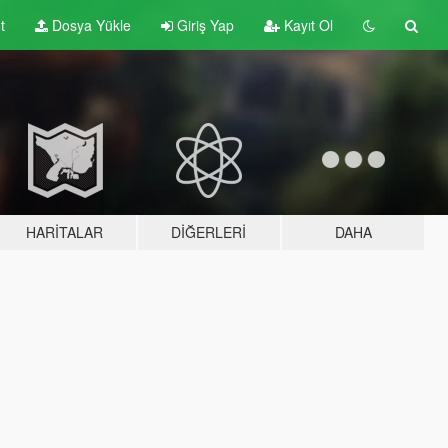
t
Dosya Yükle
Giriş Yap
Kayıt Ol
HARITALAR
DIĞERLERI
DAHA