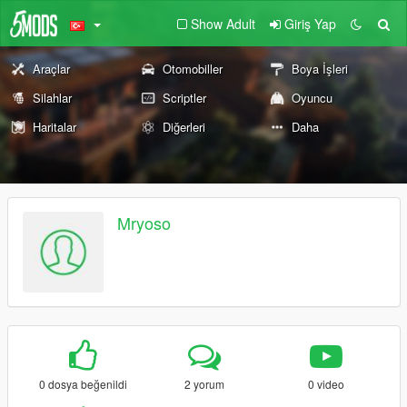
Show Adult
Giriş Yap
Araçlar
Otomobiller
Boya İşleri
Silahlar
Scriptler
Oyuncu
Haritalar
Diğerleri
Daha
Mryoso
0 dosya beğenildi
2 yorum
0 video