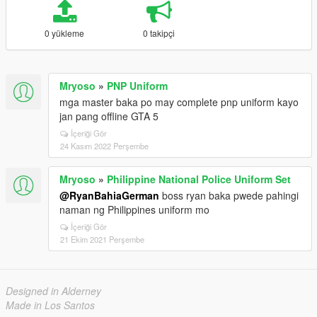
0 yükleme
0 takipçi
Mryoso
»
PNP Uniform
mga master baka po may complete pnp uniform kayo
jan pang offline GTA 5
İçeriği Gör
24 Kasım 2022 Perşembe
Mryoso
»
Philippine National Police Uniform Set
@RyanBahiaGerman
boss ryan baka pwede pahingi
naman ng Philippines uniform mo
İçeriği Gör
21 Ekim 2021 Perşembe
Designed in Alderney
Made in Los Santos