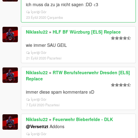
ich muss da zu ja nicht sagen :DD <3
İçeriği Gör
23 Eylül 2020 Çarşamba
Niklaslu22
»
HLF BF Würzburg [ELS] Replace
wie immer SAU GEIL
İçeriği Gör
21 Eylül 2020 Pazartesi
Niklaslu22
»
RTW Berufsfeuerwehr Dresden [ELS]
Replace
immer diese spam kommentare xD
İçeriği Gör
7 Eylül 2020 Pazartesi
Niklaslu22
»
Feuerwehr Bieberfelde - DLK
@Versettzt
Addons
İçeriği Gör