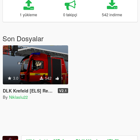
1 yükleme
0 takipçi
542 indirme
Son Dosyalar
3.0
542
1
DLK Krefeld [ELS] Replace
V2.1
By
Niklaslu22