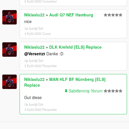
5 Eylül 2020 Cumartesi
Niklaslu22
»
Audi Q7 NEF Hamburg
nice
İçeriği Gör
4 Eylül 2020 Cuma
Niklaslu22
»
DLK Krefeld [ELS] Replace
@Versettzt
Danke :D
İçeriği Gör
3 Eylül 2020 Perşembe
Niklaslu22
»
MAN HLF BF Nürnberg [ELS]
Replace
Sabitlenmiş Yorum
Gut diese
İçeriği Gör
3 Eylül 2020 Perşembe