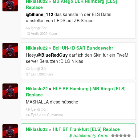
Niklaslu22
»
MB Atego DLK Nürnberg [ELS]
Replace
@Shane_112
das kannste in der ELS Datei
umstellen von LEDS auf ZB Strobe
İçeriği Gör
13 Aralık 2020 Pazar
Niklaslu22
»
Bell UH-1D SAR Bundeswehr
Heey,
@BlueRedGuy
darf ich den Skin für ein FiveM
server Benutzen :D LG Niklas
İçeriği Gör
27 Ekim 2020 Salı
Niklaslu22
»
HLF BF Hamburg | MB Atego [ELS]
Replace
MASHALLA diese hübsche
İçeriği Gör
26 Eylül 2020 Cumartesi
Niklaslu22
»
HLF BF Frankfurt [ELS] Replace
Sabitlenmiş Yorum