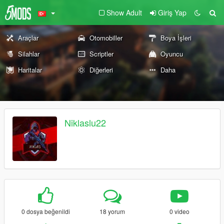
Show Adult
Giriş Yap
Araçlar
Otomobiller
Boya İşleri
Silahlar
Scriptler
Oyuncu
Haritalar
Diğerleri
Daha
Niklaslu22
0 dosya beğenildi
18 yorum
0 video