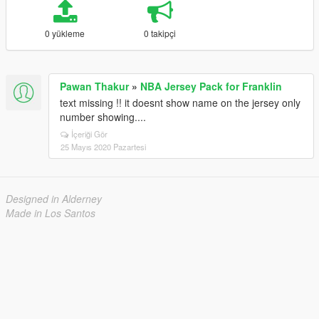
0 yükleme
0 takipçi
Pawan Thakur
»
NBA Jersey Pack for Franklin
text missing !! it doesnt show name on the jersey only
number showing....
İçeriği Gör
25 Mayıs 2020 Pazartesi
Designed in Alderney
Made in Los Santos