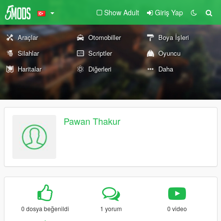
Show Adult
Giriş Yap
Araçlar
Otomobiller
Boya İşleri
Silahlar
Scriptler
Oyuncu
Haritalar
Diğerleri
Daha
Pawan Thakur
0 dosya beğenildi
1 yorum
0 video