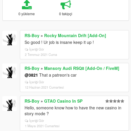
0 yükleme
0 takipçi
RS-Boy
»
Rocky Mountain Drift [Add-On]
So good ! Ur job is insane keep it up !
İçeriği Gör
2 Temmuz 2021 Cuma
RS-Boy
»
Mansory Audi RSQ8 [Add-On / FiveM]
@3821
That a patreon's car
İçeriği Gör
12 Haziran 2021 Cumartesi
RS-Boy
»
GTAO Casino In SP
Hello, someone know how to have the new casino in
story mode ?
İçeriği Gör
1 Mayıs 2021 Cumartesi