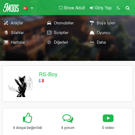
Show Adult
Giriş Yap
Araçlar
Otomobiller
Boya İşleri
Silahlar
Scriptler
Oyuncu
Haritalar
Diğerleri
Daha
RS-Boy
4 dosya beğenildi
4 yorum
0 video