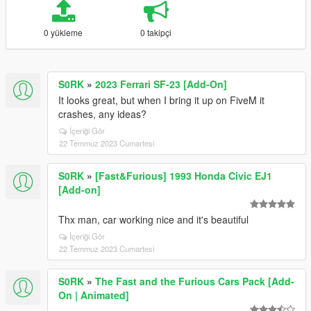
0 yükleme
0 takipçi
S0RK
»
2023 Ferrari SF-23 [Add-On]
It looks great, but when I bring it up on FiveM it
crashes, any ideas?
İçeriği Gör
22 Temmuz 2023 Cumartesi
S0RK
»
[Fast&Furious] 1993 Honda Civic EJ1
[Add-on]
Thx man, car working nice and it's beautiful
İçeriği Gör
22 Temmuz 2023 Cumartesi
S0RK
»
The Fast and the Furious Cars Pack [Add-
On | Animated]