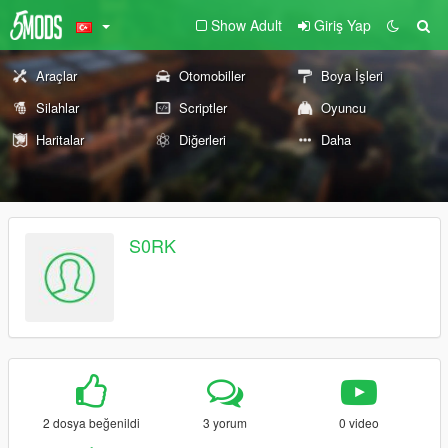
Show Adult
Giriş Yap
Araçlar
Otomobiller
Boya İşleri
Silahlar
Scriptler
Oyuncu
Haritalar
Diğerleri
Daha
S0RK
2 dosya beğenildi
3 yorum
0 video