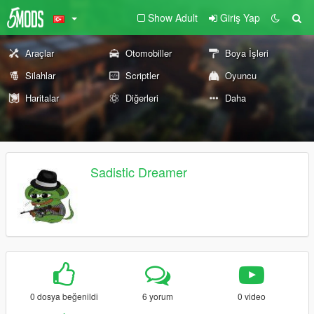
Show Adult
Giriş Yap
Araçlar
Otomobiller
Boya İşleri
Silahlar
Scriptler
Oyuncu
Haritalar
Diğerleri
Daha
Sadistic Dreamer
0 dosya beğenildi
6 yorum
0 video