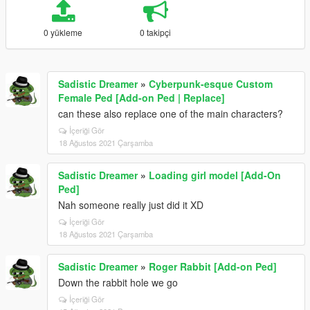
0 yükleme
0 takipçi
Sadistic Dreamer
»
Cyberpunk-esque Custom
Female Ped [Add-on Ped | Replace]
can these also replace one of the main characters?
İçeriği Gör
18 Ağustos 2021 Çarşamba
Sadistic Dreamer
»
Loading girl model [Add-On
Ped]
Nah someone really just did it XD
İçeriği Gör
18 Ağustos 2021 Çarşamba
Sadistic Dreamer
»
Roger Rabbit [Add-on Ped]
Down the rabbit hole we go
İçeriği Gör