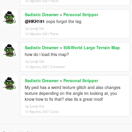
15 Ağustos 2021 Pazar
Sadistic Dreamer
»
Personal Stripper
@HKH191
oops forgot the tag
İçeriği Gör
15 Ağustos 2021 Pazar
Sadistic Dreamer
»
SilkWorld Large Terrain Map
how do i load this map?
İçeriği Gör
14 Ağustos 2021 Cumartesi
Sadistic Dreamer
»
Personal Stripper
My ped has a weird texture glitch and also changes
texture depending on the angle im looking at, you
know how to fix that? else its a great mod!
İçeriği Gör
13 Ağustos 2021 Cuma