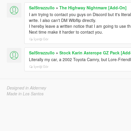
SalStrazzullo
»
The Highway Nightmare [Add-On]
I am trying to contact you guys on Discord but it's liter
write. I also can't DM Wibflip directly.
I hereby leave a written notice that I am going to use t
Next time make it harder to contact you.
İçeriği Gör
SalStrazzullo
»
Stock Karin Asterope GZ Pack [Add
Literally my car, a 2002 Toyota Camry, but Lore-Friend
İçeriği Gör
Designed in Alderney
Made in Los Santos