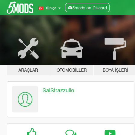
5mods on Discord
Türkçe
ARAÇLAR
OTOMOBILLER
BOYA İŞLERI
SalStrazzullo