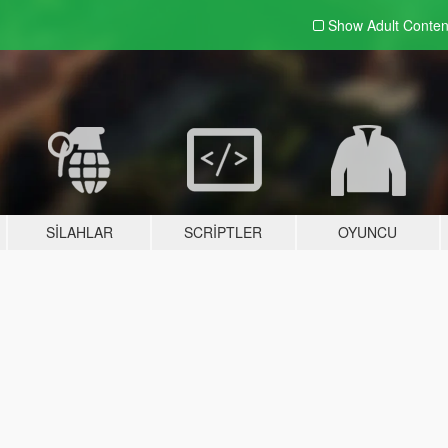
Show Adult
Conten
SILAHLAR
SCRIPTLER
OYUNCU