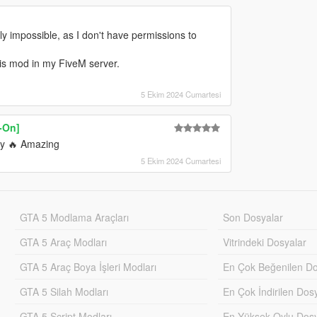
ally impossible, as I don't have permissions to
his mod in my FiveM server.
5 Ekim 2024 Cumartesi
-On]
ly 🔥 Amazing
5 Ekim 2024 Cumartesi
GTA 5 Modlama Araçları
Son Dosyalar
GTA 5 Araç Modları
Vitrindeki Dosyalar
GTA 5 Araç Boya İşleri Modları
En Çok Beğenilen Do
GTA 5 Silah Modları
En Çok İndirilen Dos
GTA 5 Script Modları
En Yüksek Oylu Dosy