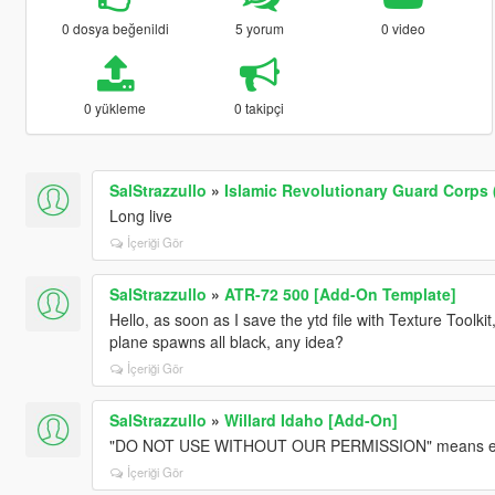
0 dosya beğenildi
5 yorum
0 video
0 yükleme
0 takipçi
SalStrazzullo
»
Islamic Revolutionary Guard Corps 
Long live
İçeriği Gör
SalStrazzullo
»
ATR-72 500 [Add-On Template]
Hello, as soon as I save the ytd file with Texture Tool
plane spawns all black, any idea?
İçeriği Gör
SalStrazzullo
»
Willard Idaho [Add-On]
"DO NOT USE WITHOUT OUR PERMISSION" means exactl
İçeriği Gör