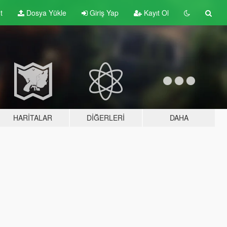
t
Dosya Yükle
Giriş Yap
Kayıt Ol
HARITALAR
DIĞERLERI
DAHA