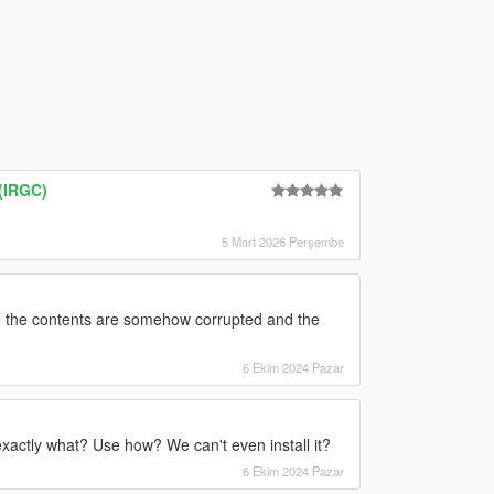
(IRGC)
5 Mart 2026 Perşembe
kit, the contents are somehow corrupted and the
6 Ekim 2024 Pazar
y what? Use how? We can't even install it?
6 Ekim 2024 Pazar