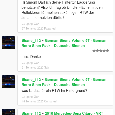
Hi Simon! Darf ich deine Hintertür Lackierung
benutzten? Also ich frag ob ich die Fläche mit den
Reflektoren für meinen zukünftigen RTW der
Johanniter nutzten dürfte?
İçeriği Gör
27 Temmuz 2020 Pazartesi
Shane_112
»
German Sirens Volume 97 - German
Retro Siren Pack - Deutsche Sirenen
nice. Danke
İçeriği Gör
21 Temmuz 2020 Salı
Shane_112
»
German Sirens Volume 97 - German
Retro Siren Pack - Deutsche Sirenen
was ist das für ein RTW im Hintergrund?
İçeriği Gör
18 Temmuz 2020 Cumartesi
Shane_112
»
2010 Mercedes-Benz Citaro - VRT