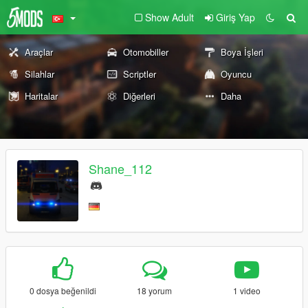
Show Adult
Giriş Yap
Araçlar
Otomobiller
Boya İşleri
Silahlar
Scriptler
Oyuncu
Haritalar
Diğerleri
Daha
Shane_112
0 dosya beğenildi
18 yorum
1 video