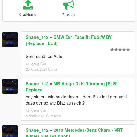
0 yükleme
2 takipçi
Shane_112
»
BMW E91 Facelift FuStW BY
[Replace | ELS]
Sehr schönes Auto
İçeriği Gör
25 Aralık 2020 Cuma
Shane_112
»
MB Atego DLK Nürnberg [ELS]
Replace
hey simon, wie haste das mit dem Blaulicht gemacht,
dass der so wie Blitz aussieht?
İçeriği Gör
5 Aralık 2020 Cumartesi
Shane_112
»
2010 Mercedes-Benz Citaro - VRT
Winter Bus [Paintjob]