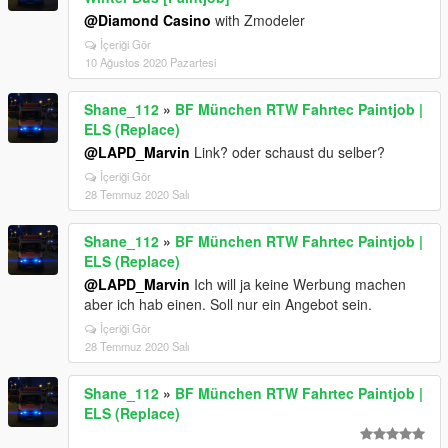
@Diamond Casino
with Zmodeler
İçeriği Gör
10 Ağustos 2020 Pazartesi
Shane_112
»
BF München RTW Fahrtec Paintjob |
ELS (Replace)
@LAPD_Marvin
Link? oder schaust du selber?
İçeriği Gör
28 Temmuz 2020 Salı
Shane_112
»
BF München RTW Fahrtec Paintjob |
ELS (Replace)
@LAPD_Marvin
Ich will ja keine Werbung machen
aber ich hab einen. Soll nur ein Angebot sein.
İçeriği Gör
28 Temmuz 2020 Salı
Shane_112
»
BF München RTW Fahrtec Paintjob |
ELS (Replace)