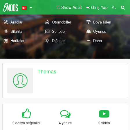
Show Adult
Giriş Yap
Araçlar
Otomobiller
Boya İşleri
Silahlar
Scriptler
Oyuncu
Haritalar
Diğerleri
Daha
Themas
0 dosya beğenildi
4 yorum
0 video