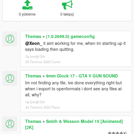
0 yükleme
0 takipçi
Themas
»
(1.0.2699.0) gameconfig
@Xeon_
it aint working for me, when im starting up it
says loading then quitting.
İçeriği Gör
29 Temmuz 2022 Cuma
Themas
»
9mm Glock 17 - GTA V GUN SOUND
Im not finding any file, ive done everything right but
when i export to openformats i dont see any files at
all, why?
İçeriği Gör
24 Temmuz 2022 Pazar
Themas
»
Smith & Wesson Model 15 [Animated]
[2K]