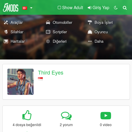
Show Adult
Giriş Yap
Araçlar
Otomobiller
Boya İşleri
Silahlar
Scriptler
Oyuncu
Haritalar
Diğerleri
Daha
Third Eyes
4 dosya beğenildi
2 yorum
0 video