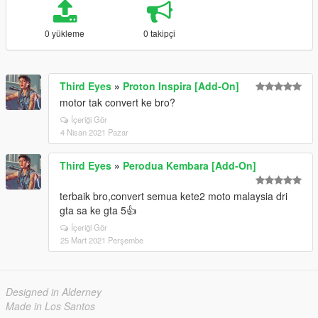
0 yükleme
0 takipçi
Third Eyes
»
Proton Inspira [Add-On]
motor tak convert ke bro?
İçeriği Gör
4 Nisan 2021 Pazar
Third Eyes
»
Perodua Kembara [Add-On]
terbaik bro,convert semua kete2 moto malaysia dri
gta sa ke gta 5👍
İçeriği Gör
25 Mart 2021 Perşembe
Designed in Alderney
Made in Los Santos