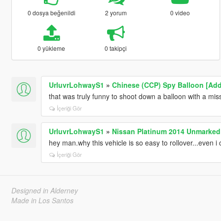
0 dosya beğenildi
2 yorum
0 video
0 yükleme
0 takipçi
UrluvrLohwayS1
»
Chinese (CCP) Spy Balloon [Ad
that was truly funny to shoot down a balloon with a mis
İçeriği Gör
UrluvrLohwayS1
»
Nissan Platinum 2014 Unmarked
hey man.why this vehicle is so easy to rollover...even i c
İçeriği Gör
Designed in Alderney
Made in Los Santos