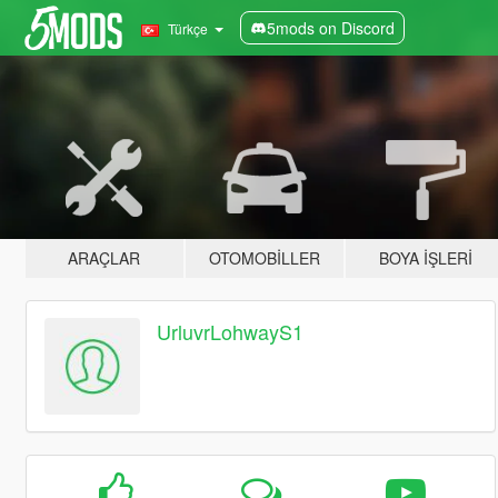
5mods on Discord
Türkçe
ARAÇLAR
OTOMOBILLER
BOYA İŞLERI
UrluvrLohwayS1