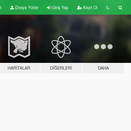
t
Dosya Yükle
Giriş Yap
Kayıt Ol
HARITALAR
DIĞERLERI
DAHA