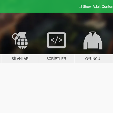
Show Adult
Conten
SILAHLAR
SCRIPTLER
OYUNCU