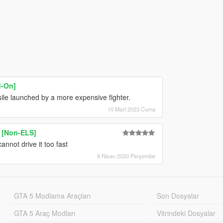
d-On]
sile launched by a more expensive fighter.
10 Mart 2023 Cuma
 [Non-ELS]
annot drive it too fast
9 Nisan 2020 Perşembe
GTA 5 Modlama Araçları
Son Dosyalar
GTA 5 Araç Modları
Vitrindeki Dosyalar