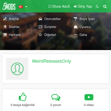
Show Adult
Giriş Yap
Araçlar
Otomobiller
Boya İşleri
Silahlar
Scriptler
Oyuncu
Haritalar
Diğerleri
Daha
WeirdReleasesOnly
0 dosya beğenildi
2 yorum
0 video