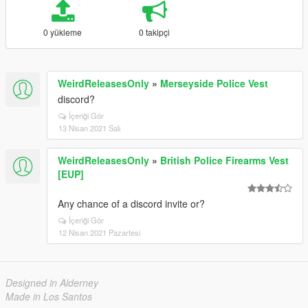
0 yükleme
0 takipçi
WeirdReleasesOnly
»
Merseyside Police Vest
discord?
İçeriği Gör
13 Nisan 2021 Salı
WeirdReleasesOnly
»
British Police Firearms Vest
[EUP]
Any chance of a discord invite or?
İçeriği Gör
12 Nisan 2021 Pazartesi
Designed in Alderney
Made in Los Santos