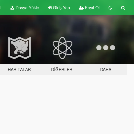
t
Dosya Yükle
Giriş Yap
Kayıt Ol
HARITALAR
DIĞERLERI
DAHA