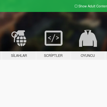
Show Adult
Conten
SILAHLAR
SCRIPTLER
OYUNCU