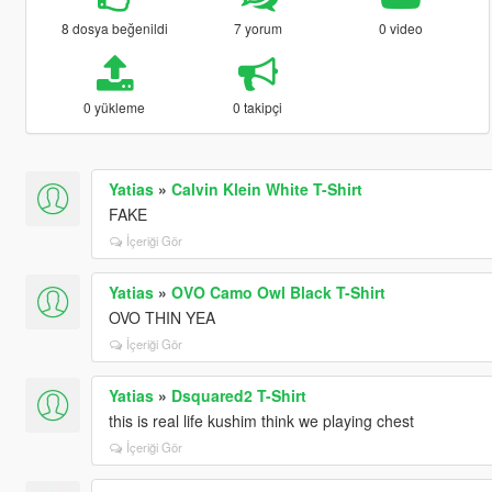
8 dosya beğenildi
7 yorum
0 video
0 yükleme
0 takipçi
Yatias
»
Calvin Klein White T-Shirt
FAKE
İçeriği Gör
Yatias
»
OVO Camo Owl Black T-Shirt
OVO THIN YEA
İçeriği Gör
Yatias
»
Dsquared2 T-Shirt
this is real life kushim think we playing chest
İçeriği Gör