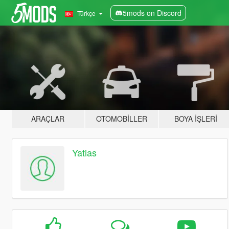
5mods on Discord
Türkçe
ARAÇLAR
OTOMOBILLER
BOYA İŞLERI
Yatias