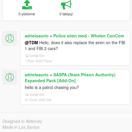
0 yükleme
0 takipçi
adrielsaurio
»
Police siren mod - Whelen CenCom
@TDM
Hello, does it also replace the siren on the FBI
1 and FBI 2 cars?
İçeriği Gör
1 Ekim 2023 Pazar
adrielsaurio
»
SASPA (State Prison Authority)
Expanded Pack [Add-On]
hello is a patrol chasing you?
İçeriği Gör
31 Ocak 2023 Salı
Designed in Alderney
Made in Los Santos