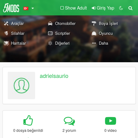
Show Adult
Giriş Yap
Araçlar
Otomobiller
Boya İşleri
Silahlar
Scriptler
Oyuncu
Haritalar
Diğerleri
Daha
adrielsaurio
0 dosya beğenildi
2 yorum
0 video