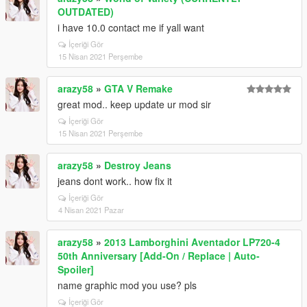
OUTDATED)
i have 10.0 contact me if yall want
İçeriği Gör
15 Nisan 2021 Perşembe
arazy58
»
GTA V Remake
great mod.. keep update ur mod sir
İçeriği Gör
15 Nisan 2021 Perşembe
arazy58
»
Destroy Jeans
jeans dont work.. how fix it
İçeriği Gör
4 Nisan 2021 Pazar
arazy58
»
2013 Lamborghini Aventador LP720-4
50th Anniversary [Add-On / Replace | Auto-
Spoiler]
name graphic mod you use? pls
İçeriği Gör