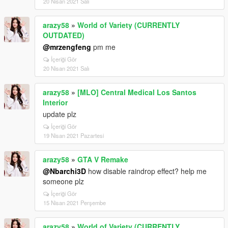
20 Nisan 2021 Salı
arazy58
»
World of Variety (CURRENTLY
OUTDATED)
@mrzengfeng
pm me
İçeriği Gör
20 Nisan 2021 Salı
arazy58
»
[MLO] Central Medical Los Santos
Interior
update plz
İçeriği Gör
19 Nisan 2021 Pazartesi
arazy58
»
GTA V Remake
@Nbarchi3D
how disable raindrop effect? help me
someone plz
İçeriği Gör
15 Nisan 2021 Perşembe
arazy58
»
World of Variety (CURRENTLY