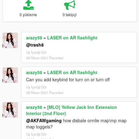
0 yükleme
0 takipçi
arazy58
»
LASER on AR flashlight
@trash8
İçeriği Gör
26 Nisan 2021 Pazartesi
arazy58
»
LASER on AR flashlight
Can you add keybind for turn on or turn off
İçeriği Gör
26 Nisan 2021 Pazartesi
arazy58
»
[MLO] Yellow Jack Inn Extension
Interior (2nd Floor)
@AKFAWgaming
how disbale onnlie map\mp map
map toggels?
İçeriği Gör