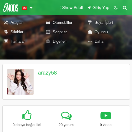
Show Adult
Giriş Yap
Araçlar
Otomobiller
Boya İşleri
Silahlar
Scriptler
Oyuncu
Haritalar
Diğerleri
Daha
arazy58
0 dosya beğenildi
29 yorum
0 video