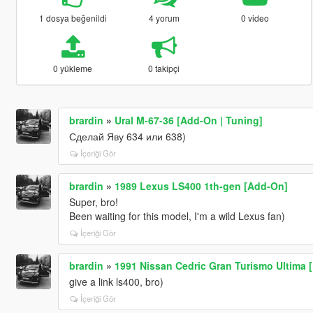
1 dosya beğenildi
4 yorum
0 video
0 yükleme
0 takipçi
brardin
»
Ural M-67-36 [Add-On | Tuning]
Сделай Яву 634 или 638)
İçeriği Gör
brardin
»
1989 Lexus LS400 1th-gen [Add-On]
Super, bro!
Been waiting for this model, I'm a wild Lexus fan)
İçeriği Gör
brardin
»
1991 Nissan Cedric Gran Turismo Ultima 
give a link ls400, bro)
İçeriği Gör