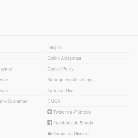
İletişim
Gizlilik Anlaşması
syalar
Cookie Policy
yalar
Manage cookie settings
alar
Terms of Use
lik Sıralaması
DMCA
Twitter'da @5mods
Facebook'da 5mods
5mods on Discord