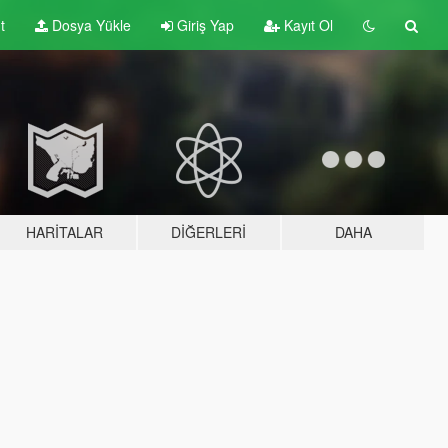
t
Dosya Yükle
Giriş Yap
Kayıt Ol
HARITALAR
DIĞERLERI
DAHA