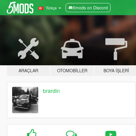
5mods on Discord
Türkçe
ARAÇLAR
OTOMOBILLER
BOYA İŞLERI
brardin