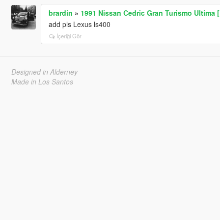
brardin
»
1991 Nissan Cedric Gran Turismo Ultima 
add pls Lexus ls400
İçeriği Gör
Designed in Alderney
Made in Los Santos