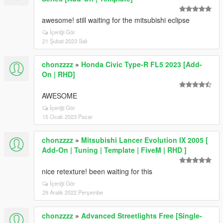
awesome! still waiting for the mitsubishi eclipse
İçeriği Gör
21 Şubat 2023 Salı
chonzzzz
»
Honda Civic Type-R FL5 2023 [Add-
On | RHD]
AWESOME
İçeriği Gör
15 Ocak 2023 Pazar
chonzzzz
»
Mitsubishi Lancer Evolution IX 2005 [
Add-On | Tuning | Template | FiveM | RHD ]
nice retexture! been waiting for this
İçeriği Gör
29 Aralık 2022 Perşembe
chonzzzz
»
Advanced Streetlights Free [Single-