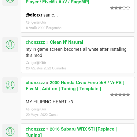
Player / FiveM / AltV / RageMP]
@diorxr
same...
İçeriği Gör
8 Aralık 2022 Perşembe
chonzzzz
»
Clean N' Natural
my in game screen becomes all white after installing
this mod
İçeriği Gör
20 Ağustos 2022 Cumartesi
chonzzzz
»
2000 Honda Civic Ferio SiR / Vi-RS [
FiveM | Add-on | Tuning | Template ]
MY FILIPINO HEART <3
İçeriği Gör
20 Mayıs 2022 Cuma
chonzzzz
»
2016 Subaru WRX STI [Replace |
Tuning]