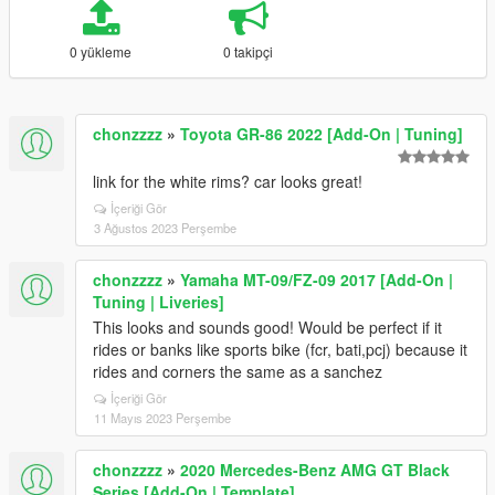
0 yükleme
0 takipçi
chonzzzz
»
Toyota GR-86 2022 [Add-On | Tuning]
link for the white rims? car looks great!
İçeriği Gör
3 Ağustos 2023 Perşembe
chonzzzz
»
Yamaha MT-09/FZ-09 2017 [Add-On |
Tuning | Liveries]
This looks and sounds good! Would be perfect if it
rides or banks like sports bike (fcr, bati,pcj) because it
rides and corners the same as a sanchez
İçeriği Gör
11 Mayıs 2023 Perşembe
chonzzzz
»
2020 Mercedes-Benz AMG GT Black
Series [Add-On | Template]