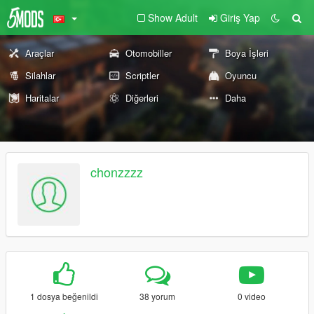
Show Adult
Giriş Yap
Araçlar
Otomobiller
Boya İşleri
Silahlar
Scriptler
Oyuncu
Haritalar
Diğerleri
Daha
chonzzzz
1 dosya beğenildi
38 yorum
0 video