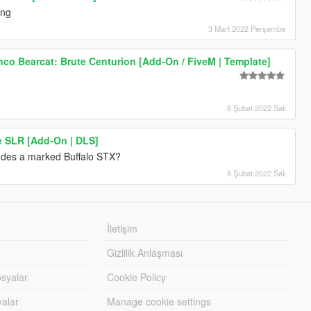
ing
3 Mart 2022 Perşembe
nco Bearcat: Brute Centurion [Add-On / FiveM | Template]
8 Şubat 2022 Salı
e SLR [Add-On | DLS]
cludes a marked Buffalo STX?
8 Şubat 2022 Salı
İletişim
Gizlilik Anlaşması
syalar
Cookie Policy
yalar
Manage cookie settings