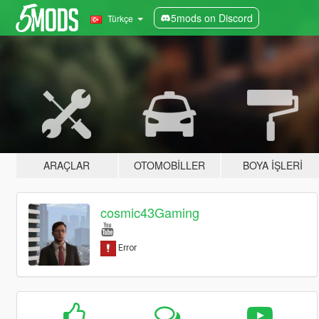
5mods on Discord
Türkçe
ARAÇLAR
OTOMOBILLER
BOYA İŞLERI
cosmic43Gaming