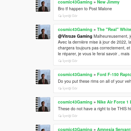
cosmic43Gaming
»
New Jimmy
Bro tf happen to Post Malone
İçeriği Gör
cosmic43Gaming
»
The "Real" White
@Vitroze Gaming
Malheureusement, je
Avec la dernière mise à jour de 2022, l
chargera toujours pas correctement, et 
le réparer, je vous le ferai savoir , mais
İçeriği Gör
cosmic43Gaming
»
Ford F-150 Rapto
Do you put these rims on all of your veh
İçeriği Gör
cosmic43Gaming
»
Nike Air Force 1
These do not have a right to be THIS hig
İçeriği Gör
cosmic43Gaming
»
Amnesia Servant