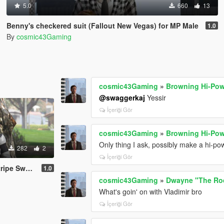
5.0
660
13
Benny's checkered suit (Fallout New Vegas) for MP Male
1.0
By
cosmic43Gaming
cosmic43Gaming
»
Browning Hi-Pow
@swaggerkaj
Yessir
İçeriği Gör
cosmic43Gaming
»
Browning Hi-Pow
Only thing I ask, possibly make a hi-
282
2
İçeriği Gör
ROI) for MP Male
1.0
cosmic43Gaming
»
Dwayne "The Roc
What's goin' on with Vladimir bro
İçeriği Gör