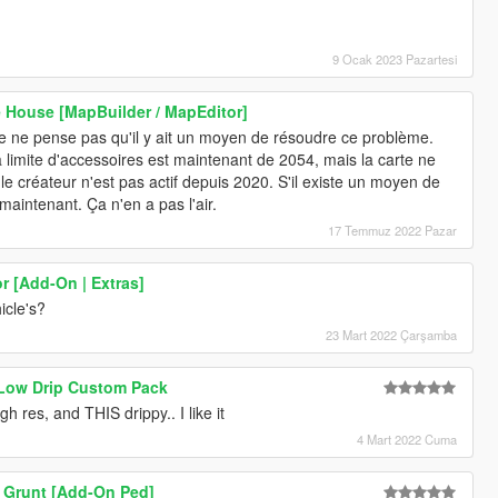
9 Ocak 2023 Pazartesi
 House [MapBuilder / MapEditor]
 ne pense pas qu'il y ait un moyen de résoudre ce problème.
a limite d'accessoires est maintenant de 2054, mais la carte ne
le créateur n'est pas actif depuis 2020. S'il existe un moyen de
 maintenant. Ça n'en a pas l'air.
17 Temmuz 2022 Pazar
r [Add-On | Extras]
icle's?
23 Mart 2022 Çarşamba
 Low Drip Custom Pack
h res, and THIS drippy.. I like it
4 Mart 2022 Cuma
 Grunt [Add-On Ped]