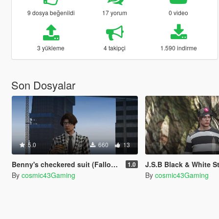
9 dosya beğenildi
17 yorum
0 video
3 yükleme
4 takipçi
1.590 indirme
Son Dosyalar
5.0
660
13
Benny's checkered suit (Fallout New Vegas) for MP Male
J.S.B Black & White Stripe Sweater (The Kid LA
1.0
By
cosmic43Gaming
By
cosmic43Gaming