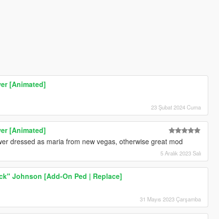
er [Animated]
23 Şubat 2024 Cuma
er [Animated]
power dressed as maria from new vegas, otherwise great mod
5 Aralık 2023 Salı
k" Johnson [Add-On Ped | Replace]
31 Mayıs 2023 Çarşamba