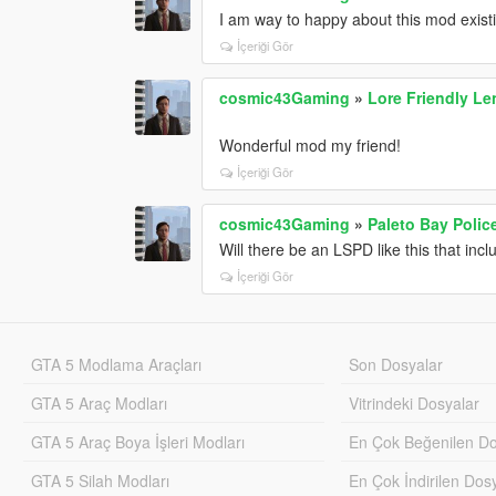
I am way to happy about this mod exist
İçeriği Gör
cosmic43Gaming
»
Lore Friendly Le
Wonderful mod my friend!
İçeriği Gör
cosmic43Gaming
»
Paleto Bay Polic
Will there be an LSPD like this that in
İçeriği Gör
GTA 5 Modlama Araçları
Son Dosyalar
GTA 5 Araç Modları
Vitrindeki Dosyalar
GTA 5 Araç Boya İşleri Modları
En Çok Beğenilen Do
GTA 5 Silah Modları
En Çok İndirilen Dos