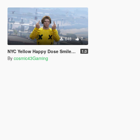
648
7
NYC Yellow Happy Dose Smiley Sweater (The Kid LAROI) for MP Male
1.0
By
cosmic43Gaming