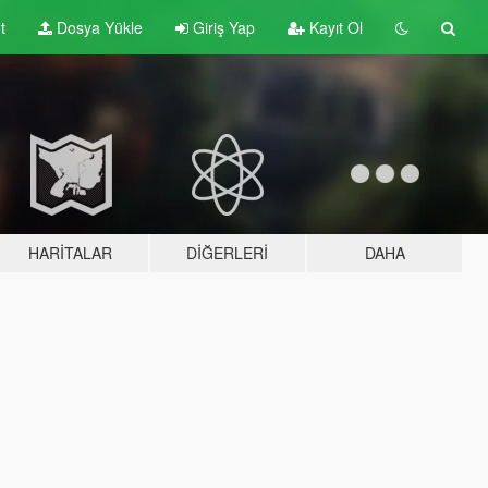
t
Dosya Yükle
Giriş Yap
Kayıt Ol
HARITALAR
DIĞERLERI
DAHA