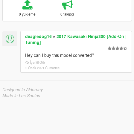
0 yükleme
0 takipçi
deagledog16
»
2017 Kawasaki Ninja300 [Add-On |
Tuning]
Hey can I buy this model converted?
İçeriği Gör
2 Ocak 2021 Cumartesi
Designed in Alderney
Made in Los Santos