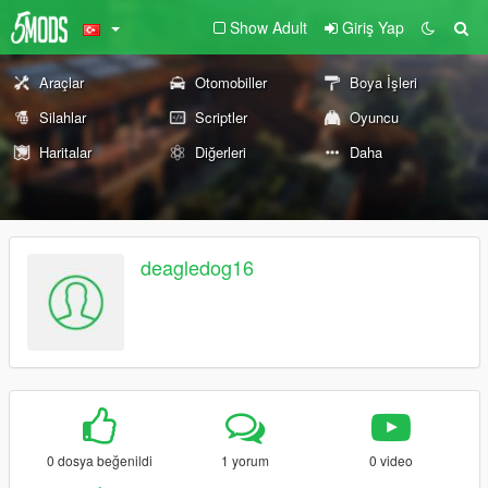
Show Adult
Giriş Yap
Araçlar
Otomobiller
Boya İşleri
Silahlar
Scriptler
Oyuncu
Haritalar
Diğerleri
Daha
deagledog16
0 dosya beğenildi
1 yorum
0 video