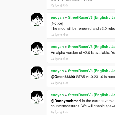
İçeriği Gör
enoyan
»
StreetRacerV3 [English / 
[Notice]
The mod will be renewed and v2.0 rele
İçeriği Gör
enoyan
»
StreetRacerV3 [English / 
An alpha version of v2.0 is available. Y
İçeriği Gör
enoyan
»
StreetRacerV3 [English / 
@Omen66690
GTA5 v1.0.231.0 is recom
İçeriği Gör
enoyan
»
StreetRacerV3 [English / 
@Dannyrachmad
In the current versi
countermeasures. We will enable spawni
İçeriği Gör