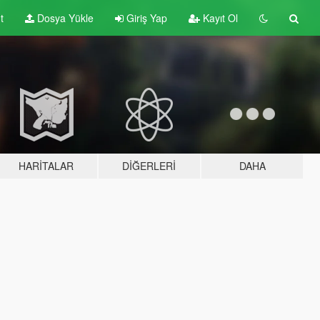
t
Dosya Yükle
Giriş Yap
Kayıt Ol
HARITALAR
DIĞERLERI
DAHA