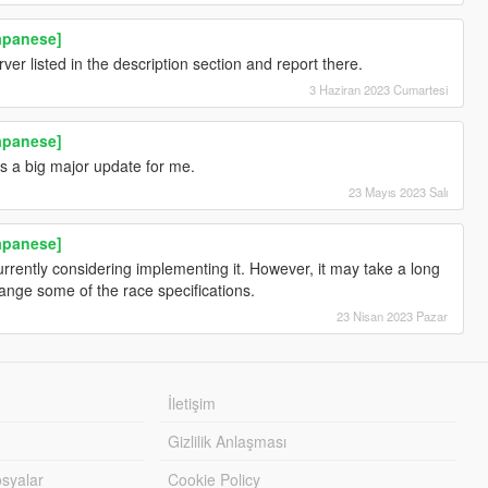
Japanese]
ver listed in the description section and report there.
3 Haziran 2023 Cumartesi
Japanese]
is a big major update for me.
23 Mayıs 2023 Salı
Japanese]
rrently considering implementing it. However, it may take a long
nge some of the race specifications.
23 Nisan 2023 Pazar
İletişim
Gizlilik Anlaşması
syalar
Cookie Policy