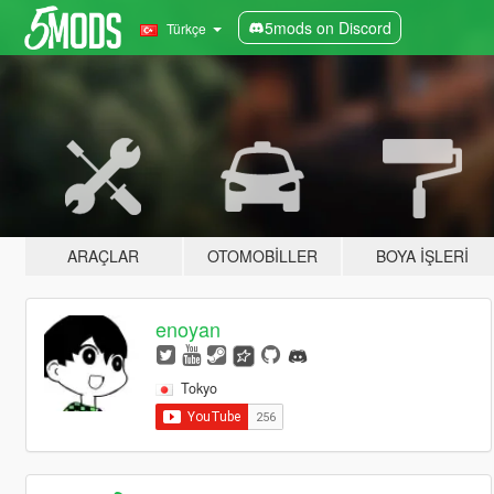
5mods on Discord
Türkçe
ARAÇLAR
OTOMOBILLER
BOYA İŞLERI
enoyan
Tokyo