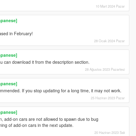
10 Mart 2024 Pazar
Japanese]
ased in February!
28 Ocak 2024 Pazar
Japanese]
ou can download it from the description section.
28 Ağustos 2023 Pazartesi
Japanese]
mended. If you stop updating for a long time, it may not work.
25 Haziran 2023 Pazar
Japanese]
on, add-on cars are not allowed to spawn due to bug
ng of add-on cars in the next update.
20 Haziran 2023 Salı