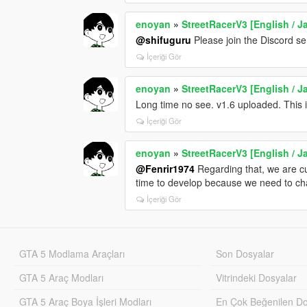
enoyan
»
StreetRacerV3 [English / 
@shifuguru
Please join the Discord ser
İçeriği Gör
enoyan
»
StreetRacerV3 [English / 
Long time no see. v1.6 uploaded. This 
İçeriği Gör
enoyan
»
StreetRacerV3 [English / 
@Fenrir1974
Regarding that, we are cu
time to develop because we need to cha
İçeriği Gör
GTA 5 Modlama Araçları
Son Dosyalar
GTA 5 Araç Modları
Vitrindeki Dosyalar
GTA 5 Araç Boya İşleri Modları
En Çok Beğenilen Do