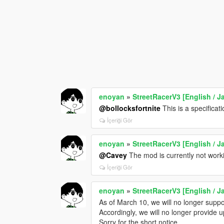
enoyan
»
StreetRacerV3 [English / 
@bollocksfortnite
This is a specificati
İçeriği Gör
enoyan
»
StreetRacerV3 [English / 
@Cavey
The mod is currently not work
İçeriği Gör
enoyan
»
StreetRacerV3 [English / 
As of March 10, we will no longer suppo
Accordingly, we will no longer provide u
Sorry for the short notice.