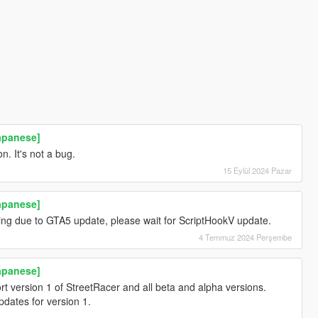
Japanese]
on. It's not a bug.
15 Eylül 2024 Pazar
Japanese]
ing due to GTA5 update, please wait for ScriptHookV update.
4 Temmuz 2024 Perşembe
Japanese]
rt version 1 of StreetRacer and all beta and alpha versions.
pdates for version 1.