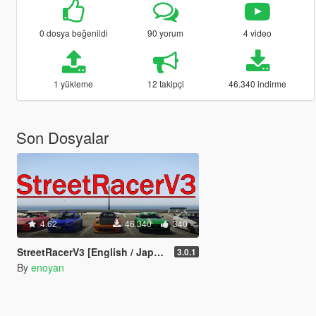
0 dosya beğenildi
90 yorum
4 video
1 yükleme
12 takipçi
46.340 indirme
Son Dosyalar
4.62
46.340
340
StreetRacerV3 [English / Japanese]
3.0.1
By
enoyan