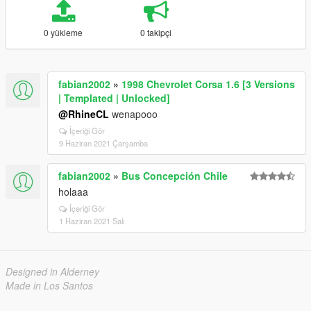
0 yükleme
0 takipçi
fabian2002
»
1998 Chevrolet Corsa 1.6 [3 Versions
| Templated | Unlocked]
@RhineCL
wenapooo
İçeriği Gör
9 Haziran 2021 Çarşamba
fabian2002
»
Bus Concepción Chile
holaaa
İçeriği Gör
1 Haziran 2021 Salı
Designed in Alderney
Made in Los Santos