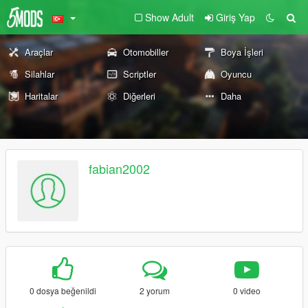
Show Adult
Giriş Yap
Araçlar
Otomobiller
Boya İşleri
Silahlar
Scriptler
Oyuncu
Haritalar
Diğerleri
Daha
fabian2002
0 dosya beğenildi
2 yorum
0 video