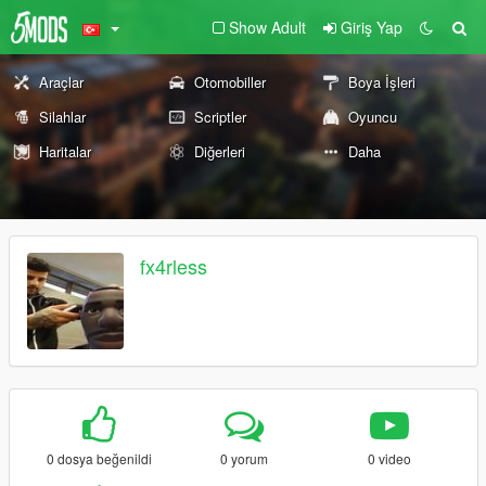
Show Adult
Giriş Yap
Araçlar
Otomobiller
Boya İşleri
Silahlar
Scriptler
Oyuncu
Haritalar
Diğerleri
Daha
fx4rless
0 dosya beğenildi
0 yorum
0 video