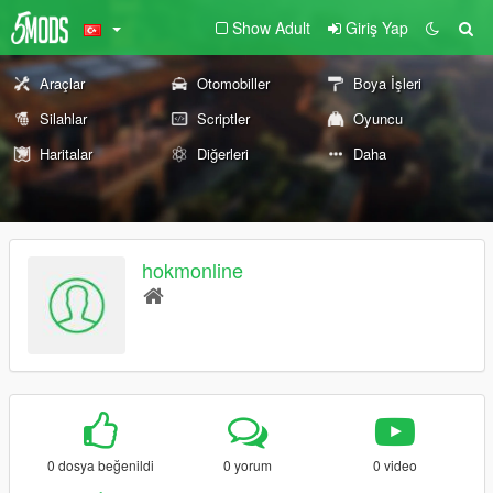
Show Adult
Giriş Yap
Araçlar
Otomobiller
Boya İşleri
Silahlar
Scriptler
Oyuncu
Haritalar
Diğerleri
Daha
hokmonline
0 dosya beğenildi
0 yorum
0 video