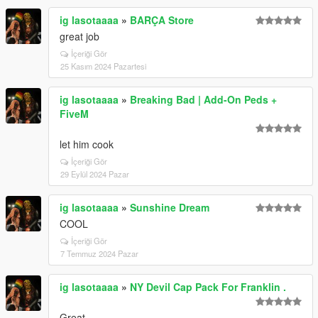
ig lasotaaaa
»
BARÇA Store
great job
İçeriği Gör
25 Kasım 2024 Pazartesi
ig lasotaaaa
»
Breaking Bad | Add-On Peds +
FiveM
let him cook
İçeriği Gör
29 Eylül 2024 Pazar
ig lasotaaaa
»
Sunshine Dream
COOL
İçeriği Gör
7 Temmuz 2024 Pazar
ig lasotaaaa
»
NY Devil Cap Pack For Franklin .
Great