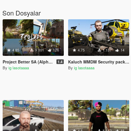
Son Dosyalar
4.85
9.001
126
4.75
1.137
14
Project Better SA (Alpha) [YMAP]
Kaluch MMDM Security pack for Michael and Trevor
1.4
By
ig lasotaaaa
By
ig lasotaaaa
1.216
9
4.5
8.642
46