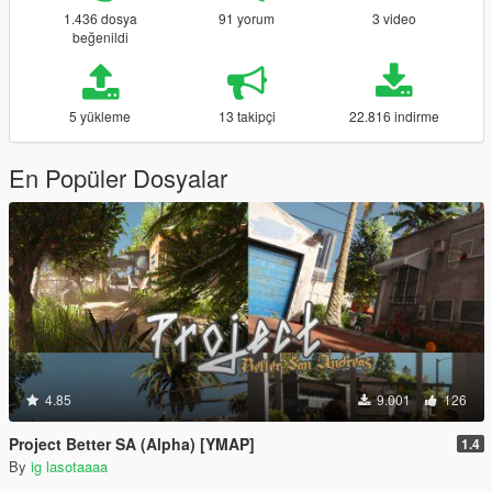
1.436 dosya
91 yorum
3 video
beğenildi
5 yükleme
13 takipçi
22.816 indirme
En Popüler Dosyalar
4.85
9.001
126
Project Better SA (Alpha) [YMAP]
1.4
By
ig lasotaaaa