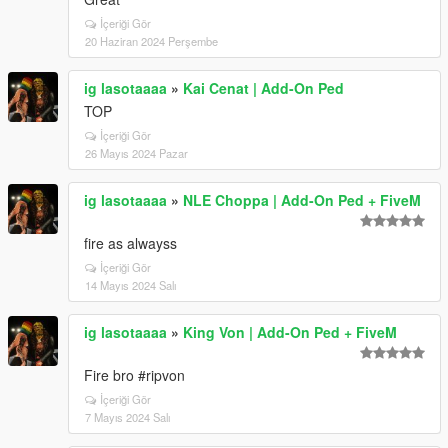
İçeriği Gör
20 Haziran 2024 Perşembe
ig lasotaaaa
»
Kai Cenat | Add-On Ped
TOP
İçeriği Gör
26 Mayıs 2024 Pazar
ig lasotaaaa
»
NLE Choppa | Add-On Ped + FiveM
fire as alwayss
İçeriği Gör
14 Mayıs 2024 Salı
ig lasotaaaa
»
King Von | Add-On Ped + FiveM
Fire bro #ripvon
İçeriği Gör
7 Mayıs 2024 Salı