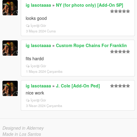
ig lasotaaaa
»
NY (for photo only) [Add-On SP]
looks good
İçeriği Gör
3 Mayıs 2024 Cuma
ig lasotaaaa
»
Custom Rope Chains For Franklin
fits hardd
İçeriği Gör
1 Mayıs 2024 Çarşamba
ig lasotaaaa
»
J. Cole [Add-On Ped]
nice work
İçeriği Gör
3 Nisan 2024 Çarşamba
Designed in Alderney
Made in Los Santos