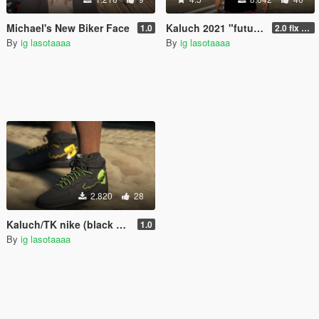
Michael's New Biker Face
Kaluch 2021 "future" pack for Franklin ( shirt, hair, pants )
1.0
2.0 fix hand
By
ig lasotaaaa
By
ig lasotaaaa
2.820
28
Kaluch/TK nike (black and white) for Franklin
1.0
By
ig lasotaaaa