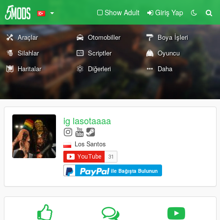
Show Adult
Giriş Yap
Araçlar
Otomobiller
Boya İşleri
Silahlar
Scriptler
Oyuncu
Haritalar
Diğerleri
Daha
ig lasotaaaa
Los Santos
ile Bağışta Bulunun