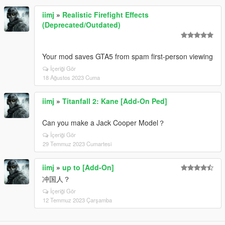
iimj
»
Realistic Firefight Effects
(Deprecated/Outdated)
Your mod saves GTA5 from spam first-person viewing
İçeriği Gör
18 Ağustos 2023 Cuma
iimj
»
Titanfall 2: Kane [Add-On Ped]
Can you make a Jack Cooper Model？
İçeriği Gör
29 Temmuz 2023 Cumartesi
iimj
»
up to [Add-On]
冲国人？
İçeriği Gör
12 Temmuz 2023 Çarşamba