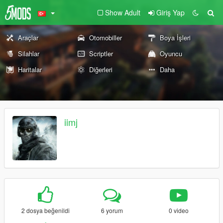
Show Adult
Giriş Yap
Araçlar
Otomobiller
Boya İşleri
Silahlar
Scriptler
Oyuncu
Haritalar
Diğerleri
Daha
iimj
2 dosya beğenildi
6 yorum
0 video