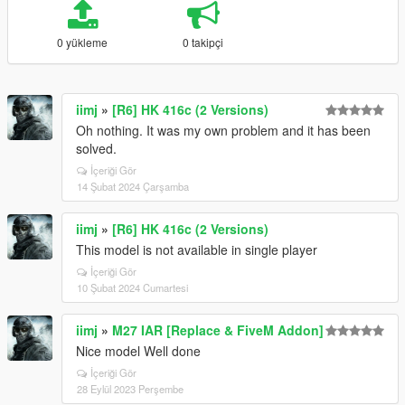
0 yükleme
0 takipçi
iimj
»
[R6] HK 416c (2 Versions)
Oh nothing. It was my own problem and it has been
solved.
İçeriği Gör
14 Şubat 2024 Çarşamba
iimj
»
[R6] HK 416c (2 Versions)
This model is not available in single player
İçeriği Gör
10 Şubat 2024 Cumartesi
iimj
»
M27 IAR [Replace & FiveM Addon]
Nice model Well done
İçeriği Gör
28 Eylül 2023 Perşembe