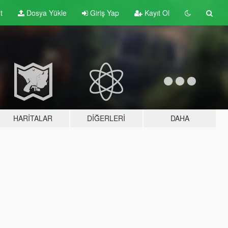
t
Dosya Yükle
Giriş Yap
Kayıt Ol
HARITALAR
DIĞERLERI
DAHA