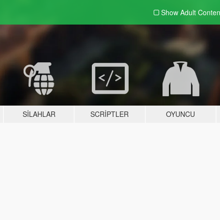
Show Adult
Conten
SILAHLAR
SCRIPTLER
OYUNCU