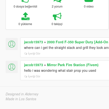
0 dosya beğenildi
2 yorum
0 video
0 yükleme
0 takipçi
jacob15973
»
2000 Ford F-350 Super Duty [Add-On 
where can i get the straight stack and grill they look a
İçeriği Gör
jacob15973
»
Mirror Park Fire Station (Fivem)
hello i was wondering what stair prop you used
İçeriği Gör
Designed in Alderney
Made in Los Santos