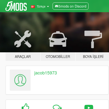
5mods on Discord
Türkçe
ARAÇLAR
OTOMOBILLER
BOYA İŞLERI
jacob15973