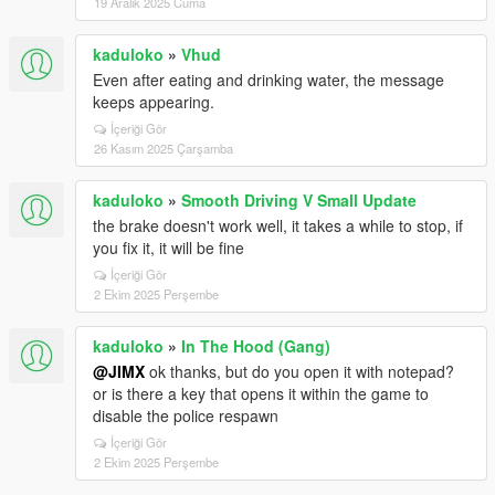
19 Aralık 2025 Cuma
kaduloko
»
Vhud
Even after eating and drinking water, the message
keeps appearing.
İçeriği Gör
26 Kasım 2025 Çarşamba
kaduloko
»
Smooth Driving V Small Update
the brake doesn't work well, it takes a while to stop, if
you fix it, it will be fine
İçeriği Gör
2 Ekim 2025 Perşembe
kaduloko
»
In The Hood (Gang)
@JIMX
ok thanks, but do you open it with notepad?
or is there a key that opens it within the game to
disable the police respawn
İçeriği Gör
2 Ekim 2025 Perşembe