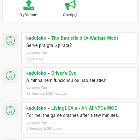
0 yükleme
0 takipçi
kaduloko
»
The Battlefield (A Warfare Mod)
Serve pra gta 5 pirata?
İçeriği Gör
3 gün önce
kaduloko
»
Driver's Eye
A minha nem funcionou ou não sei ativar
İçeriği Gör
20 Temmuz 2026 Pazartesi
kaduloko
»
LivingLSAIs - AN AI NPCs MOD
For me, the game crashes after a few minutes.
İçeriği Gör
3 Temmuz 2026 Cuma