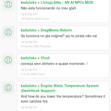
kaduloko
»
LivingLSAIs - AN AI NPCs MOD
Não esta funcionando no meu gta5
İçeriği Gör
19 Haziran 2026 Cuma
kaduloko
»
DragMeets Reborn
So funciona no gta original? pq no pirata não vai
İçeriği Gör
8 Haziran 2026 Pazartesi
kaduloko
»
Vhud
começa sem dinheiro e quase morrendo :/
İçeriği Gör
2 Ocak 2026 Cuma
kaduloko
»
Engine Water Temperature System
(DashHook Support)
And how do you lower the temperature? Sometimes it
even catches fire.
İçeriği Gör