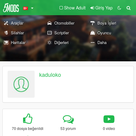
Show Adult
Giriş Yap
Araçlar
Otomobiller
Boya İşleri
Silahlar
Scriptler
Oyuncu
Haritalar
Diğerleri
Daha
kaduloko
70 dosya beğenildi
53 yorum
0 video