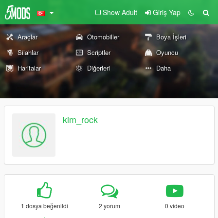
Show Adult
Giriş Yap
Araçlar
Otomobiller
Boya İşleri
Silahlar
Scriptler
Oyuncu
Haritalar
Diğerleri
Daha
kim_rock
1 dosya beğenildi
2 yorum
0 video