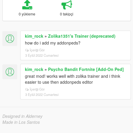
0 yükleme
0 takipçi
kim_rock
»
Zolika1351's Trainer (deprecated)
how do i add my addonpeds?
İçeriği Gör
3 Eylül 2022 Cumartesi
kim_rock
»
Psycho Bandit Fortnite [Add-On Ped]
great mod! works well with zolika trainer and i think
easier to use then addonpeds editor
İçeriği Gör
3 Eylül 2022 Cumartesi
Designed in Alderney
Made in Los Santos