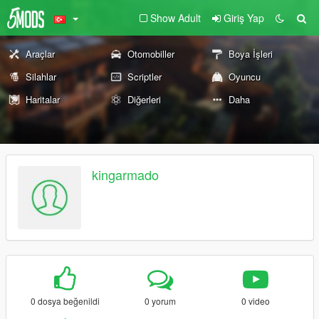
Show Adult
Giriş Yap
Araçlar
Otomobiller
Boya İşleri
Silahlar
Scriptler
Oyuncu
Haritalar
Diğerleri
Daha
kingarmado
0 dosya beğenildi
0 yorum
0 video