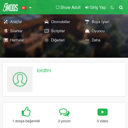
Show Adult
Giriş Yap
Araçlar
Otomobiller
Boya İşleri
Silahlar
Scriptler
Oyuncu
Haritalar
Diğerleri
Daha
lordfm
1 dosya beğenildi
3 yorum
0 video