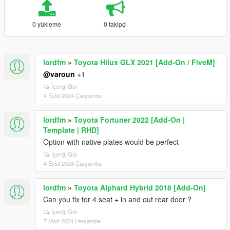
0 yükleme
0 takipçi
lordfm
»
Toyota Hilux GLX 2021 [Add-On / FiveM]
@varoun
+1
İçeriği Gör
4 Eylül 2024 Çarşamba
lordfm
»
Toyota Fortuner 2022 [Add-On |
Template | RHD]
Option with native plates would be perfect
İçeriği Gör
4 Eylül 2024 Çarşamba
lordfm
»
Toyota Alphard Hybrid 2018 [Add-On]
Can you fix for 4 seat + in and out rear door ?
İçeriği Gör
7 Mart 2024 Perşembe