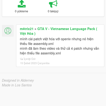
0 yükleme
0 takipçi
m4trix21
»
GTA V - Vietnamese Language Pack (
Việt Hóa )
mình cài patch việt hóa với openiv nhưng nó hiện
thiếu file assembly.xml
mình đã làm theo video và thử cả 4 patch nhưng vẫn
hiện thiếu file assembly.xml
İçeriği Gör
15 Şubat 2023 Çarşamba
Designed in Alderney
Made in Los Santos