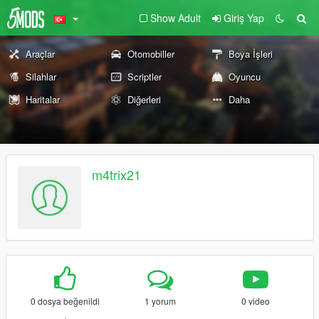
Show Adult
Giriş Yap
Araçlar
Otomobiller
Boya İşleri
Silahlar
Scriptler
Oyuncu
Haritalar
Diğerleri
Daha
m4trix21
0 dosya beğenildi
1 yorum
0 video