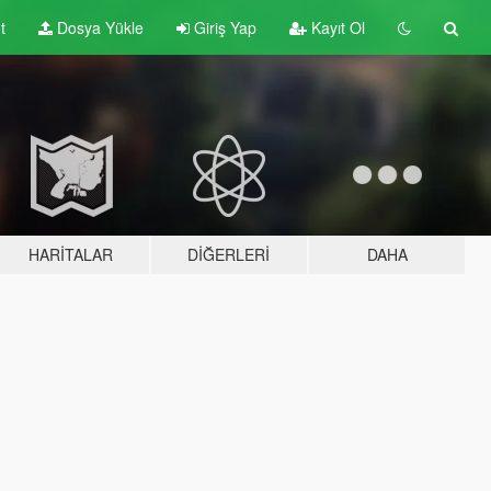
t
Dosya Yükle
Giriş Yap
Kayıt Ol
HARITALAR
DIĞERLERI
DAHA