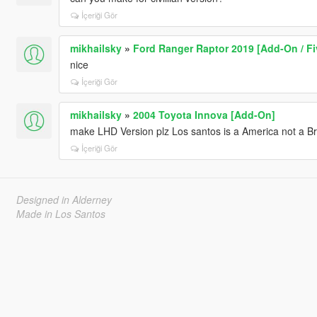
İçeriği Gör
mikhailsky
»
Ford Ranger Raptor 2019 [Add-On / Fiv
nice
İçeriği Gör
mikhailsky
»
2004 Toyota Innova [Add-On]
make LHD Version plz Los santos is a America not a Bri
İçeriği Gör
Designed in Alderney
Made in Los Santos