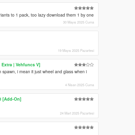
ariants to 1 pack, too lazy download them 1 by one
30 Mayıs 2025 Cuma
19 Mayıs 2025 Pazartesi
Extra | Vehfuncs V]
en spawn, i mean it just wheel and glass when i
4 Nisan 2025 Cuma
0 [Add-On]
24 Mart 2025 Pazartesi