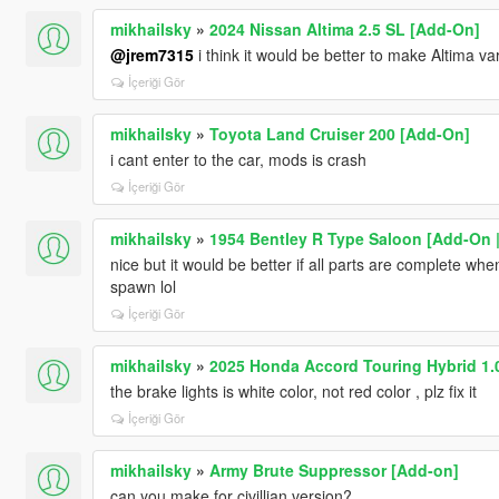
mikhailsky
»
2024 Nissan Altima 2.5 SL [Add-On]
@jrem7315
i think it would be better to make Altima v
İçeriği Gör
mikhailsky
»
Toyota Land Cruiser 200 [Add-On]
i cant enter to the car, mods is crash
İçeriği Gör
mikhailsky
»
1954 Bentley R Type Saloon [Add-On | 
nice but it would be better if all parts are complete wh
spawn lol
İçeriği Gör
mikhailsky
»
2025 Honda Accord Touring Hybrid 1.
the brake lights is white color, not red color , plz fix it
İçeriği Gör
mikhailsky
»
Army Brute Suppressor [Add-on]
can you make for civillian version?