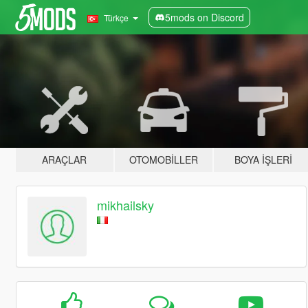
5mods on Discord
Türkçe
ARAÇLAR
OTOMOBILLER
BOYA İŞLERI
mikhailsky