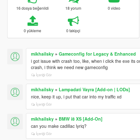
16 dosya beğenildi
18 yorum
0 video
0 yükleme
0 takipçi
mikhailsky
»
Gameconfig for Legacy & Enhanced
i got issue with crash too, like, when i click the exe its
crash, i think we need new gameconfig
İçeriği Gör
mikhailsky
»
Lampadati Vayra [Add-on | LODs]
nice, keep it up, i put that car into my traffic xd
İçeriği Gör
mikhailsky
»
BMW i8 XS [Add-On]
can you make cadillac lyriq?
İçeriği Gör