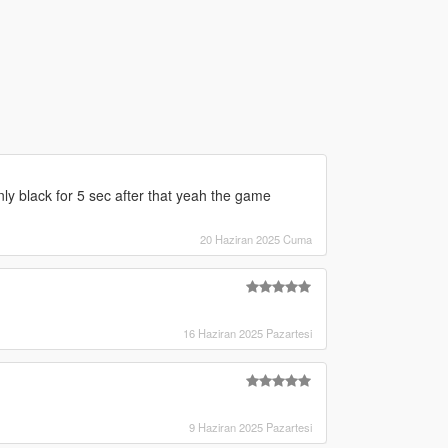
 only black for 5 sec after that yeah the game
20 Haziran 2025 Cuma
16 Haziran 2025 Pazartesi
9 Haziran 2025 Pazartesi