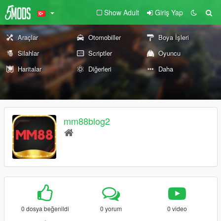
Show Adult
Giriş Yap
Araçlar
Otomobiller
Boya İşleri
Silahlar
Scriptler
Oyuncu
Haritalar
Diğerleri
Daha
mm88blog2
0 dosya beğenildi
0 yorum
0 video