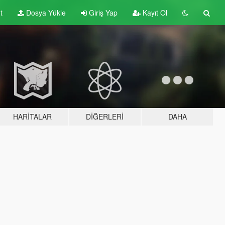
t
Dosya Yükle
Giriş Yap
Kayıt Ol
HARITALAR
DIĞERLERI
DAHA