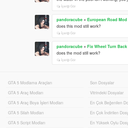
İçeriği Gör
pandoracube
»
European Road Mod
does this mod still work?
İçeriği Gör
pandoracube
»
Fix Wheel Turn Back
does the mod still work?
İçeriği Gör
GTA 5 Modlama Araçları
Son Dosyalar
GTA 5 Araç Modları
Vitrindeki Dosyalar
GTA 5 Araç Boya İşleri Modları
En Çok Beğenilen Do
GTA 5 Silah Modları
En Çok İndirilen Dos
GTA 5 Script Modları
En Yüksek Oylu Dosy