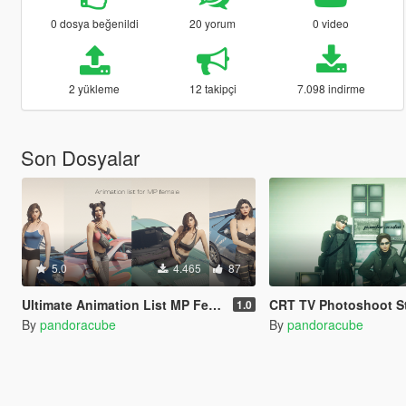
0 dosya beğenildi
20 yorum
0 video
2 yükleme
12 takipçi
7.098 indirme
Son Dosyalar
5.0
4.465
87
Ultimate Animation List MP Female for Photography (Menyoo)
CRT TV Photoshoot Stage
1.0
By
pandoracube
By
pandoracube