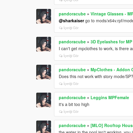
pandoracube
»
Vintage Glasses - M
@sharkaiser
go to mods/x64v.rpf/mo
İçeriği Gör
pandoracube
»
3D Eyelashes for MP
I can't get mpclothes to work, is there 
İçeriği Gör
pandoracube
»
MpClothes - Addon C
Does this not work with story mode/SP? I 
İçeriği Gör
pandoracube
»
Leggins MPFemale
it's a bit too high
İçeriği Gör
pandoracube
»
[MLO] Rooftop Hous
the water in the pool isn't working, you