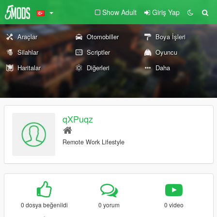
Show Adult
Giriş Yap
Araçlar
Otomobiller
Boya İşleri
Silahlar
Scriptler
Oyuncu
Haritalar
Diğerleri
Daha
qXPuqz
Remote Work Lifestyle
0 dosya beğenildi
0 yorum
0 video