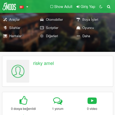
Show Adult
Giriş Yap
Araçlar
Otomobiller
Boya İşleri
Silahlar
Scriptler
Oyuncu
Haritalar
Diğerleri
Daha
risky amel
0 dosya beğenildi
1 yorum
0 video