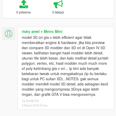
0 yükleme
0 takipçi
risky amel
»
Metro Mini
model 3D ori gta v lebih efficient agar tidak
memberatkan engine & hardware. jika kita preview
dan compare 3D modder dan 3D ori di Open IV 3D
viewer, kelihatan banget hasil modder lebih detail,
ukuran file lebih besar, dan kalo melihat detail jumlah
polygon, vertex, etc, hasil modder much much more
of poly ketimbang gta v ori... tp kini ada banyak
betebaran tweak untuk mengakalinya (tp itu berlaku
bagi untuk PC sultan XD)...NOTES: gak semua
modder memikili model 3D detail, ada sebagian kecil
modder yang mengcompress 3Dnya agar lebih
ringan, dan grafik GTA V bisa mengcovernya.
İçeriği Gör
2 Kasım 2018 Cuma