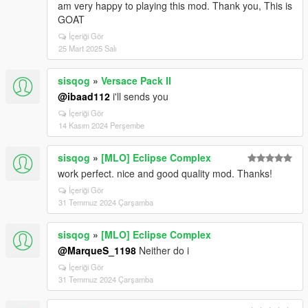
am very happy to playing this mod. Thank you, This is
GOAT
İçeriği Gör
25 Mart 2025 Salı
sisqog
»
Versace Pack II
@ibaad112
i'll sends you
İçeriği Gör
14 Kasım 2024 Perşembe
sisqog
»
[MLO] Eclipse Complex
work perfect. nice and good quality mod. Thanks!
İçeriği Gör
31 Temmuz 2024 Çarşamba
sisqog
»
[MLO] Eclipse Complex
@MarqueS_1198
Neither do i
İçeriği Gör
31 Temmuz 2024 Çarşamba