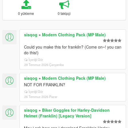
0 yükleme
0 takipçi
sisqog
»
Modern Clothing Pack (MP Male)
Could you make this for frankiln? (Come on~! you can
do this!)
İçeriği Gör
29 Temmuz 2026 Çarşamba
sisqog
»
Modern Clothing Pack (MP Male)
NOT FOR FRANKLIN?
İçeriği Gör
26 Temmuz 2026 Pazar
sisqog
»
Biker Goggles for Harley-Davidson
Helmet (Franklin) [Legacy Version]