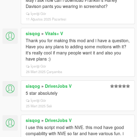
May i ask how can i download Franklin's Harley
Davison pants you wearing in screenshot?
İçeriği Gör
11 Ağustos 2025 Pazartesi
sisqog
»
Vitals+ V
Thank you for making this mod and i have a question,
Have you any plans to adding some motions with it?
it's really cool if many people want it and also you
have plans :)
İçeriği Gör
26 Mart 2025 Çarşamba
sisqog
»
DriverJobs V
5 star absolutely
İçeriği Gör
25 Mart 2025 Salı
sisqog
»
DriverJobs V
I use this script mod with NVE. this mod have good
compability with NVE so far and have various fun. i