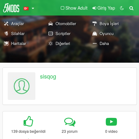
Show Adult
Giriş Yap
Araçlar
Otomobiller
Boya İşleri
Silahlar
Scriptler
Oyuncu
Haritalar
Diğerleri
Daha
sisqog
139 dosya beğenildi
23 yorum
0 video